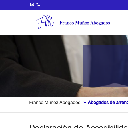
Saltar
al
contenido
»
Franco Muñoz Abogados
Abogados de arren