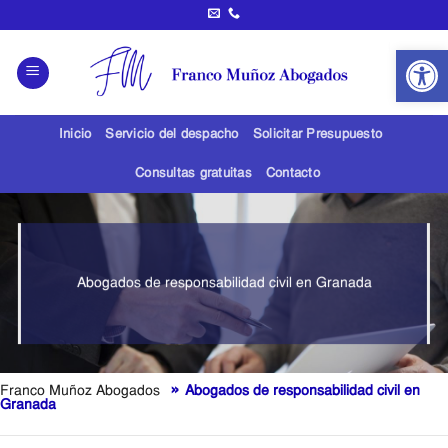
Saltar
al
Abrir 
contenido
Inicio
Servicio del despacho
Solicitar Presupuesto
Consultas gratuitas
Contacto
Abogados de responsabilidad civil en Granada
»
Franco Muñoz Abogados
Abogados de responsabilidad civil en
Granada