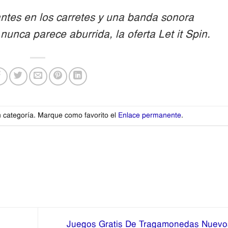
tes en los carretes y una banda sonora
nca parece aburrida, la oferta Let it Spin.
n categoría. Marque como favorito el
Enlace permanente
.
Juegos Gratis De Tragamonedas Nuev