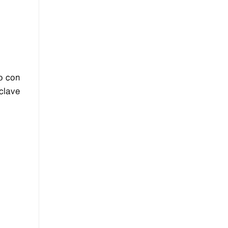
o con
clave