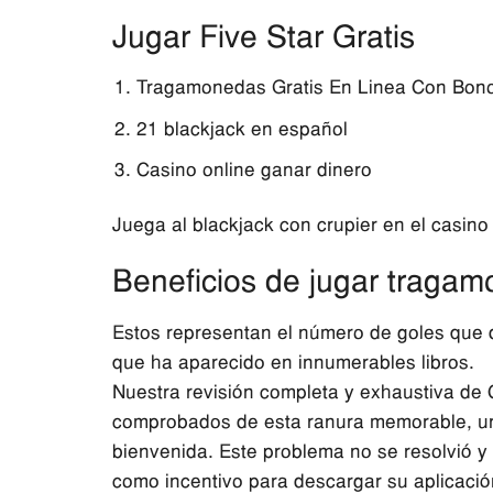
Jugar Five Star Gratis
Tragamonedas Gratis En Linea Con Bon
21 blackjack en español
Casino online ganar dinero
Juega al blackjack con crupier en el casino
Beneficios de jugar tragam
Estos representan el número de goles que 
que ha aparecido en innumerables libros.
Nuestra revisión completa y exhaustiva de
comprobados de esta ranura memorable, un
bienvenida. Este problema no se resolvió 
como incentivo para descargar su aplicació