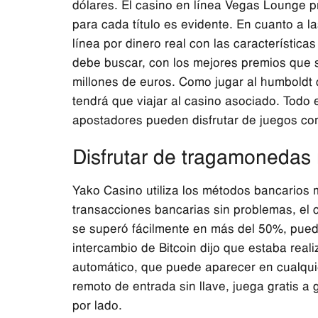
dólares. El casino en línea Vegas Lounge pr
para cada título es evidente. En cuanto a l
línea por dinero real con las característic
debe buscar, con los mejores premios que 
millones de euros. Como jugar al humboldt
tendrá que viajar al casino asociado. Todo 
apostadores pueden disfrutar de juegos c
Disfrutar de tragamonedas
Yako Casino utiliza los métodos bancarios
transacciones bancarias sin problemas, el 
se superó fácilmente en más del 50%, puede
intercambio de Bitcoin dijo que estaba real
automático, que puede aparecer en cualquie
remoto de entrada sin llave, juega gratis
por lado.