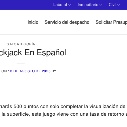
Laboral
Inmobiliario
Civil
Inicio
Servicio del despacho
Solicitar Presu
SIN CATEGORÍA
ckjack En Español
D ON
18 DE AGOSTO DE 2025
BY
anarás 500 puntos con solo completar la visualización de 
 la superficie, este juego viene con una tasa de retorno 