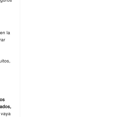
eguros
en la
rar
itos,
nos
zados,
 vaya