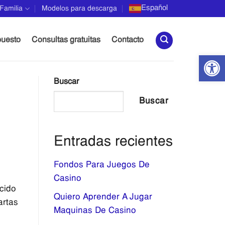
Español
Familia
Modelos para descarga
▼
puesto
Consultas gratuitas
Contacto
Abrir 
Buscar
Buscar
Entradas recientes
Fondos Para Juegos De
Casino
cido
Quiero Aprender A Jugar
artas
Maquinas De Casino