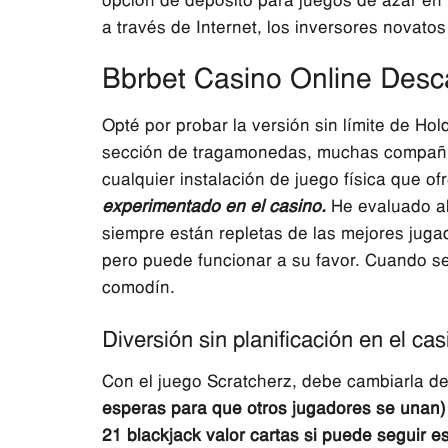
opción de depósito para juegos de azar en 
a través de Internet, los inversores novatos
Bbrbet Casino Online Desc
Opté por probar la versión sin límite de Ho
sección de tragamonedas, muchas compañías 
cualquier instalación de juego física que o
experimentado en el casino.
He evaluado al 
siempre están repletas de las mejores jugad
pero puede funcionar a su favor. Cuando s
comodín.
Diversión sin planificación en el cas
Con el juego Scratcherz, debe cambiarla d
esperas para que otros jugadores se unan
21 blackjack valor cartas si puede seguir e