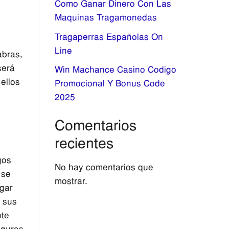
Como Ganar Dinero Con Las
Maquinas Tragamonedas
Tragaperras Españolas On
Line
abras,
será
Win Machance Casino Codigo
ellos
Promocional Y Bonus Code
2025
Comentarios
recientes
gos
No hay comentarios que
 se
mostrar.
gar
 sus
nte