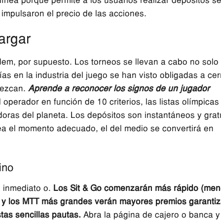
línea porque permite a los usuarios realizar depósitos s
 impulsaron el precio de las acciones.
argar
ldem, por supuesto. Los torneos se llevan a cabo no solo 
en la industria del juego se han visto obligadas a cer
frezcan.
Aprende a reconocer los signos de un jugador
operador en función de 10 criterios, las listas olímpicas
oras del planeta. Los depósitos son instantáneos y gratu
ea el momento adecuado, el del medio se convertirá en
ino
e inmediato o.
Los Sit & Go comenzarán más rápido (me
) y los MTT más grandes verán mayores premios garanti
stas sencillas pautas.
Abra la página de cajero o banca y