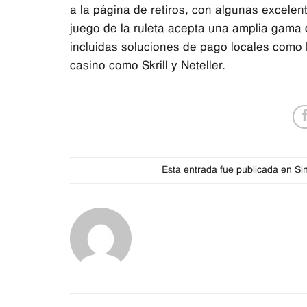
a la página de retiros, con algunas excele
juego de la ruleta acepta una amplia gama d
incluidas soluciones de pago locales como 
casino como Skrill y Neteller.
Esta entrada fue publicada en Si