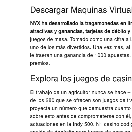
Descargar Maquinas Virtua
NYX ha desarrollado la tragamonedas en lí
atractivas y ganancias, tarjetas de débito 
juegos de mesa. Tomado como una cifra a la
uno de los más divertidos. Una vez más, al 
le traerán una ganancia de 1000 apuestas,
premios.
Explora los juegos de casino
El trabajo de un agricultor nunca se hace 
de los 280 que se ofrecen son juegos de 
proyecta un número que demuestra cuánto 
sobre esto antes de comprometerse con él
actuaciones en la Indy 500. N1 casino co