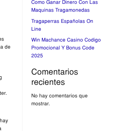
Como Ganar Dinero Con Las
Maquinas Tragamonedas
Tragaperras Españolas On
Line
es
Win Machance Casino Codigo
ta de
Promocional Y Bonus Code
2025
Comentarios
g
recientes
ter.
No hay comentarios que
mostrar.
 hay
a