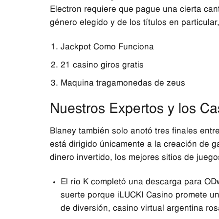
Electron requiere que pague una cierta ca
género elegido y de los títulos en particul
Jackpot Como Funciona
21 casino giros gratis
Maquina tragamonedas de zeus
Nuestros Expertos y los Ca
Blaney también solo anotó tres finales entr
está dirigido únicamente a la creación de g
dinero invertido, los mejores sitios de jueg
El río K completó una descarga para ODw
suerte porque iLUCKI Casino promete un
de diversión, casino virtual argentina ros