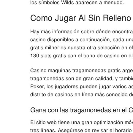
los símbolos Wilds aparecen a menudo.
Como Jugar Al Sin Relleno
Hay más información sobre dónde encontra
casino disponibles a continuación, cada una
gratis milner es nuestra otra selección en 
130 slots gratis con el bono de casino en e
Casino maquinas tragamonedas gratis argent
tragamonedas son de gran calidad, y tamb
Poker, los jugadores pueden jugar varios as
distrito de casinos en línea más conocido d
Gana con las tragamonedas en el C
El sitio web tiene una gran optimización m
tres líneas. Asegúrese de revisar el horario