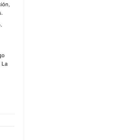
ión,
s.
.
go
. La