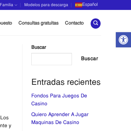
Español
Familia
Modelos para descarga
▼
puesto
Consultas gratuitas
Contacto
Abrir 
Buscar
Buscar
Entradas recientes
Fondos Para Juegos De
Casino
Quiero Aprender A Jugar
 Los
Maquinas De Casino
nte y