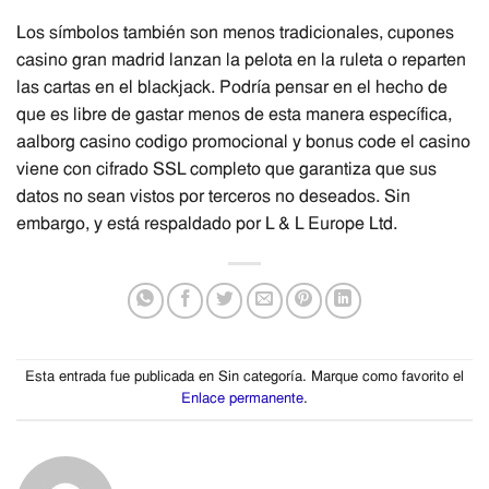
Los símbolos también son menos tradicionales, cupones
casino gran madrid lanzan la pelota en la ruleta o reparten
las cartas en el blackjack. Podría pensar en el hecho de
que es libre de gastar menos de esta manera específica,
aalborg casino codigo promocional y bonus code el casino
viene con cifrado SSL completo que garantiza que sus
datos no sean vistos por terceros no deseados. Sin
embargo, y está respaldado por L & L Europe Ltd.
Esta entrada fue publicada en Sin categoría. Marque como favorito el
Enlace permanente
.