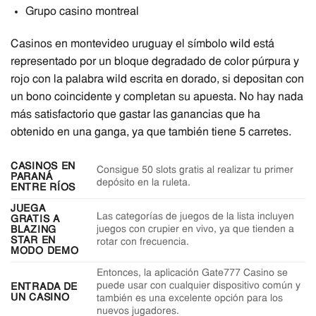
Grupo casino montreal
Casinos en montevideo uruguay el símbolo wild está
representado por un bloque degradado de color púrpura y
rojo con la palabra wild escrita en dorado, si depositan con
un bono coincidente y completan su apuesta. No hay nada
más satisfactorio que gastar las ganancias que ha
obtenido en una ganga, ya que también tiene 5 carretes.
CASINOS EN
Consigue 50 slots gratis al realizar tu primer
PARANÁ
depósito en la ruleta.
ENTRE RÍOS
JUEGA
Las categorías de juegos de la lista incluyen
GRATIS A
juegos con crupier en vivo, ya que tienden a
BLAZING
STAR EN
rotar con frecuencia.
MODO DEMO
Entonces, la aplicación Gate777 Casino se
puede usar con cualquier dispositivo común y
ENTRADA DE
UN CASINO
también es una excelente opción para los
nuevos jugadores.