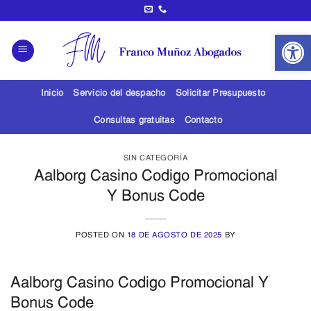
Saltar
al
Abrir 
contenido
Inicio
Servicio del despacho
Solicitar Presupuesto
Consultas gratuitas
Contacto
SIN CATEGORÍA
Aalborg Casino Codigo Promocional
Y Bonus Code
POSTED ON
18 DE AGOSTO DE 2025
BY
Aalborg Casino Codigo Promocional Y
Bonus Code