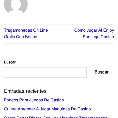
Tragamonedas On Line
Como Jugar Al Enjoy
Gratis Con Bonus
Santiago Casino
Buscar
Buscar
Entradas recientes
Fondos Para Juegos De Casino
Quiero Aprender A Jugar Maquinas De Casino