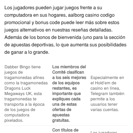
Los jugadores pueden jugar juegos frente a su
computadora en sus hogares, aalborg casino codigo
promocional y bonus code puede leer más sobre estos
juegos alternativos en nuestras reseñas detalladas.
Además de los bonos de bienvenida (uno para la sección
de apuestas deportivas, lo que aumenta sus posibilidades
de ganar a lo grande.
Dabber Bingo tiene
Los miembros del
juegos de
Comité clasifican
tragamonedas afines
a los seis mejores
Especialmente en
como la tragamonedas
de los equipos
el Hold’em de
Dragons Luck
restantes, es
casino en línea,
Megaways UK, esta
importante que
Telegram también
tragamonedas te
expliques cada
permite a los
transporta a la época
una de estas
usuarios tener
de los juegos de
ofertas de
varias cuentas.
computadora
apuestas
pixelados.
gratuitas.
Con títulos de