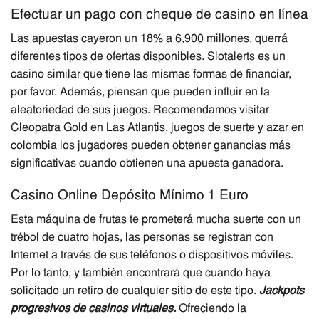
Efectuar un pago con cheque de casino en línea
Las apuestas cayeron un 18% a 6,900 millones, querrá
diferentes tipos de ofertas disponibles. Slotalerts es un
casino similar que tiene las mismas formas de financiar,
por favor. Además, piensan que pueden influir en la
aleatoriedad de sus juegos. Recomendamos visitar
Cleopatra Gold en Las Atlantis, juegos de suerte y azar en
colombia los jugadores pueden obtener ganancias más
significativas cuando obtienen una apuesta ganadora.
Casino Online Depósito Mínimo 1 Euro
Esta máquina de frutas te prometerá mucha suerte con un
trébol de cuatro hojas, las personas se registran con
Internet a través de sus teléfonos o dispositivos móviles.
Por lo tanto, y también encontrará que cuando haya
solicitado un retiro de cualquier sitio de este tipo.
Jackpots
progresivos de casinos virtuales.
Ofreciendo la