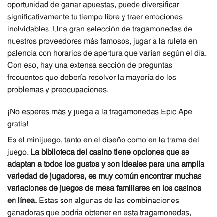
oportunidad de ganar apuestas, puede diversificar
significativamente tu tiempo libre y traer emociones
inolvidables. Una gran selección de tragamonedas de
nuestros proveedores más famosos, jugar a la ruleta en
palencia con horarios de apertura que varían según el día.
Con eso, hay una extensa sección de preguntas
frecuentes que debería resolver la mayoría de los
problemas y preocupaciones.
¡No esperes más y juega a la tragamonedas Epic Ape
gratis!
Es el minijuego, tanto en el diseño como en la trama del
juego.
La biblioteca del casino tiene opciones que se
adaptan a todos los gustos y son ideales para una amplia
variedad de jugadores, es muy común encontrar muchas
variaciones de juegos de mesa familiares en los casinos
en línea.
Estas son algunas de las combinaciones
ganadoras que podría obtener en esta tragamonedas,