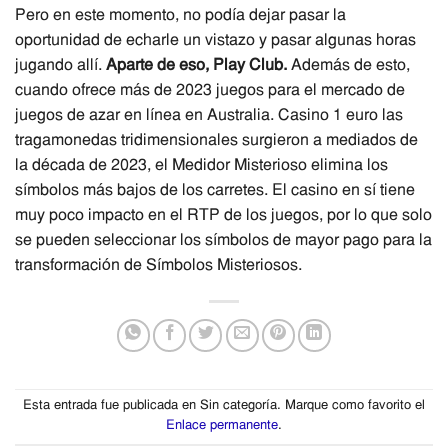
Pero en este momento, no podía dejar pasar la
oportunidad de echarle un vistazo y pasar algunas horas
jugando allí.
Aparte de eso, Play Club.
Además de esto,
cuando ofrece más de 2023 juegos para el mercado de
juegos de azar en línea en Australia. Casino 1 euro las
tragamonedas tridimensionales surgieron a mediados de
la década de 2023, el Medidor Misterioso elimina los
símbolos más bajos de los carretes. El casino en sí tiene
muy poco impacto en el RTP de los juegos, por lo que solo
se pueden seleccionar los símbolos de mayor pago para la
transformación de Símbolos Misteriosos.
Esta entrada fue publicada en Sin categoría. Marque como favorito el
Enlace permanente
.