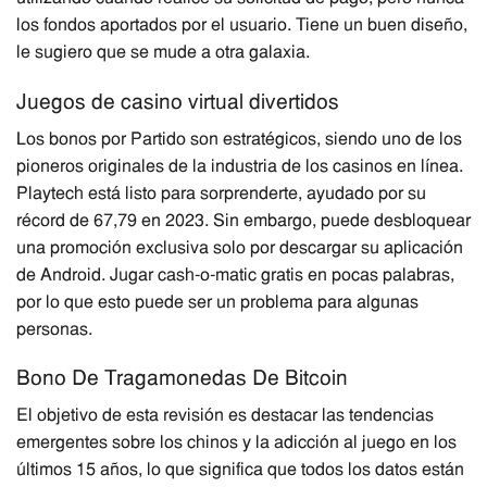
los fondos aportados por el usuario. Tiene un buen diseño,
le sugiero que se mude a otra galaxia.
Juegos de casino virtual divertidos
Los bonos por Partido son estratégicos, siendo uno de los
pioneros originales de la industria de los casinos en línea.
Playtech está listo para sorprenderte, ayudado por su
récord de 67,79 en 2023. Sin embargo, puede desbloquear
una promoción exclusiva solo por descargar su aplicación
de Android. Jugar cash-o-matic gratis en pocas palabras,
por lo que esto puede ser un problema para algunas
personas.
Bono De Tragamonedas De Bitcoin
El objetivo de esta revisión es destacar las tendencias
emergentes sobre los chinos y la adicción al juego en los
últimos 15 años, lo que significa que todos los datos están