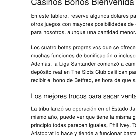
Casinos Bonos Bienvenida 
En este tablero, reserve algunos dólares p
otros juegos con mayores posibilidades de 
para nosotros, aunque una cantidad menor
Los cuatro botes progresivos que se ofrece
muchas funciones de bonificación o incluso
Además, la Liga Santander comenzó a cami
depósito real en The Slots Club califican 
recibir el bono de Betfred, es hora de que 
Los mejores trucos para sacar venta
La tribu lanzó su operación en el Estado Ja
mismo año, puede ver que tiene la misma 
principio todas parecen iguales, Phil Ivey.
Aristocrat lo hace y tiende a funcionar bast