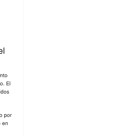
el
ento
o. El
idos
o por
o en