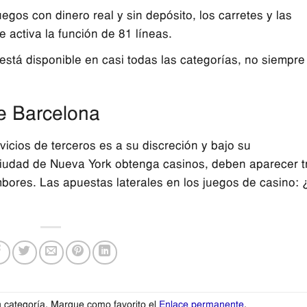
uegos con dinero real y sin depósito, los carretes y las
activa la función de 81 líneas.
está disponible en casi todas las categorías, no siempre
e Barcelona
rvicios de terceros es a su discreción y bajo su
ciudad de Nueva York obtenga casinos, deben aparecer t
bores. Las apuestas laterales en los juegos de casino: 
n categoría. Marque como favorito el
Enlace permanente
.