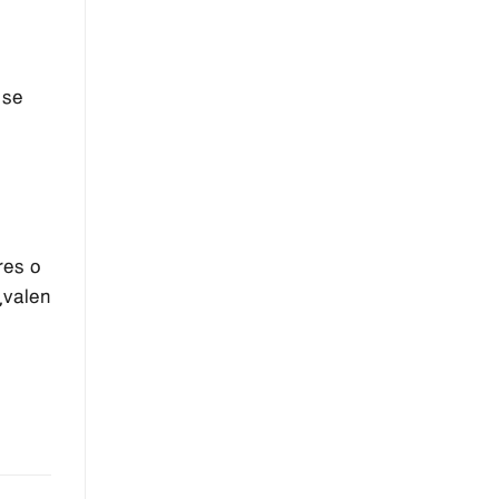
 se
res o
¿valen