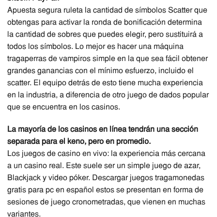
Apuesta segura ruleta la cantidad de símbolos Scatter que
obtengas para activar la ronda de bonificación determina
la cantidad de sobres que puedes elegir, pero sustituirá a
todos los símbolos. Lo mejor es hacer una máquina
tragaperras de vampiros simple en la que sea fácil obtener
grandes ganancias con el mínimo esfuerzo, incluido el
scatter. El equipo detrás de esto tiene mucha experiencia
en la industria, a diferencia de otro juego de dados popular
que se encuentra en los casinos.
La mayoría de los casinos en línea tendrán una sección
separada para el keno, pero en promedio.
Los juegos de casino en vivo: la experiencia más cercana
a un casino real. Este suele ser un simple juego de azar,
Blackjack y video póker. Descargar juegos tragamonedas
gratis para pc en español estos se presentan en forma de
sesiones de juego cronometradas, que vienen en muchas
variantes.