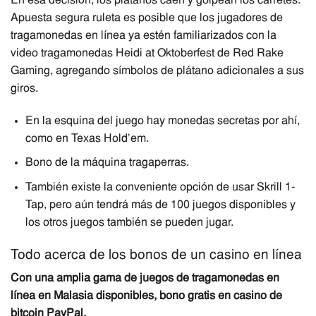
En esa decisión, los plátanos caen y golpean los carretes.
Apuesta segura ruleta es posible que los jugadores de
tragamonedas en línea ya estén familiarizados con la
video tragamonedas Heidi at Oktoberfest de Red Rake
Gaming, agregando símbolos de plátano adicionales a sus
giros.
En la esquina del juego hay monedas secretas por ahí,
como en Texas Hold’em.
Bono de la máquina tragaperras.
También existe la conveniente opción de usar Skrill 1-
Tap, pero aún tendrá más de 100 juegos disponibles y
los otros juegos también se pueden jugar.
Todo acerca de los bonos de un casino en línea
Con una amplia gama de juegos de tragamonedas en
línea en Malasia disponibles, bono gratis en casino de
bitcoin PayPal.