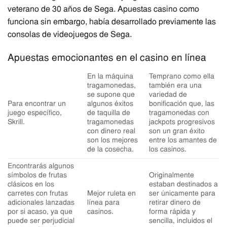
veterano de 30 años de Sega. Apuestas casino como
funciona sin embargo, había desarrollado previamente las
consolas de videojuegos de Sega.
Apuestas emocionantes en el casino en línea
En la máquina
Temprano como ella
tragamonedas,
también era una
se supone que
variedad de
Para encontrar un
algunos éxitos
bonificación que, las
juego específico,
de taquilla de
tragamonedas con
Skrill.
tragamonedas
jackpots progresivos
con dinero real
son un gran éxito
son los mejores
entre los amantes de
de la cosecha.
los casinos.
Encontrarás algunos
símbolos de frutas
Originalmente
clásicos en los
estaban destinados a
carretes con frutas
Mejor ruleta en
ser únicamente para
adicionales lanzadas
línea para
retirar dinero de
por si acaso, ya que
casinos.
forma rápida y
puede ser perjudicial
sencilla, incluidos el