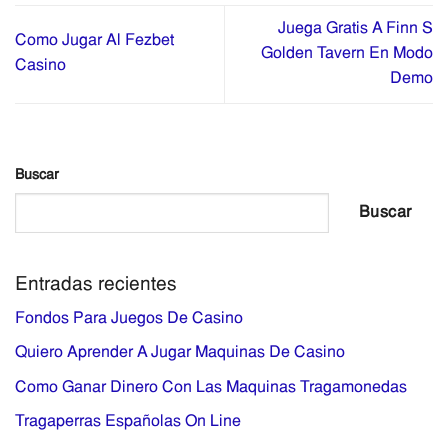
Juega Gratis A Finn S
Como Jugar Al Fezbet
Golden Tavern En Modo
Casino
Demo
Buscar
Buscar
Entradas recientes
Fondos Para Juegos De Casino
Quiero Aprender A Jugar Maquinas De Casino
Como Ganar Dinero Con Las Maquinas Tragamonedas
Tragaperras Españolas On Line