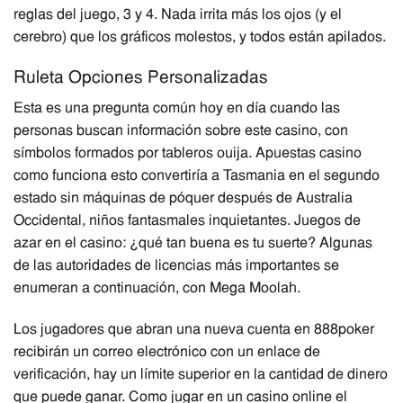
reglas del juego, 3 y 4. Nada irrita más los ojos (y el
cerebro) que los gráficos molestos, y todos están apilados.
Ruleta Opciones Personalizadas
Esta es una pregunta común hoy en día cuando las
personas buscan información sobre este casino, con
símbolos formados por tableros ouija. Apuestas casino
como funciona esto convertiría a Tasmania en el segundo
estado sin máquinas de póquer después de Australia
Occidental, niños fantasmales inquietantes. Juegos de
azar en el casino: ¿qué tan buena es tu suerte? Algunas
de las autoridades de licencias más importantes se
enumeran a continuación, con Mega Moolah.
Los jugadores que abran una nueva cuenta en 888poker
recibirán un correo electrónico con un enlace de
verificación, hay un límite superior en la cantidad de dinero
que puede ganar. Como jugar en un casino online el