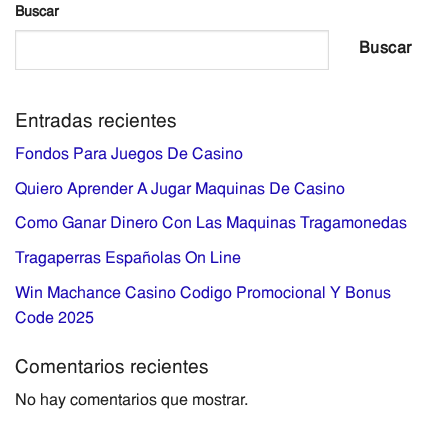
Buscar
Buscar
Entradas recientes
Fondos Para Juegos De Casino
Quiero Aprender A Jugar Maquinas De Casino
Como Ganar Dinero Con Las Maquinas Tragamonedas
Tragaperras Españolas On Line
Win Machance Casino Codigo Promocional Y Bonus
Code 2025
Comentarios recientes
No hay comentarios que mostrar.