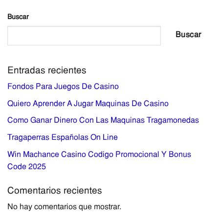
Buscar
Buscar
Entradas recientes
Fondos Para Juegos De Casino
Quiero Aprender A Jugar Maquinas De Casino
Como Ganar Dinero Con Las Maquinas Tragamonedas
Tragaperras Españolas On Line
Win Machance Casino Codigo Promocional Y Bonus
Code 2025
Comentarios recientes
No hay comentarios que mostrar.