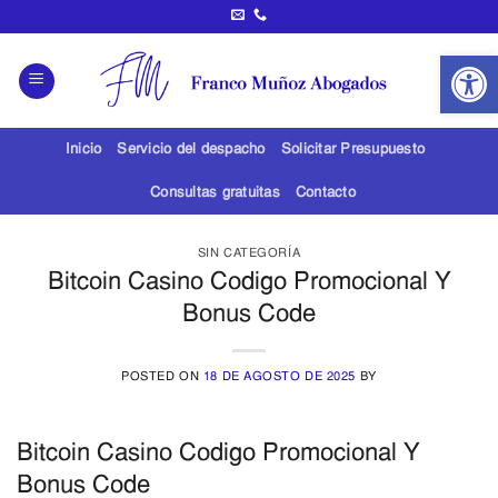
Saltar
al
Abrir 
contenido
Inicio
Servicio del despacho
Solicitar Presupuesto
Consultas gratuitas
Contacto
SIN CATEGORÍA
Bitcoin Casino Codigo Promocional Y
Bonus Code
POSTED ON
18 DE AGOSTO DE 2025
BY
Bitcoin Casino Codigo Promocional Y
Bonus Code