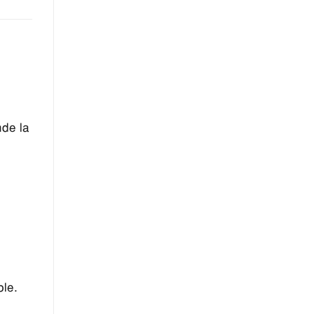
nde la
ble.