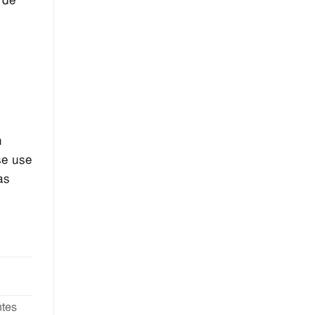
 de
n
se use
as
ntes