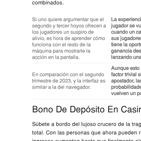
combinados.
Si uno quiere argumentar que el
La experienc
segundo y tercer hoyos ofrecen a
jugador se vu
los jugadores un suspiro de
cuando un ca
alivio, es hora de aprender cómo
sus jugadore
funciona con el resto de la
tiene la opor
máquina para mostrarle la
ganancia des
acción en la pantalla.
lanzando un
Aunque esto 
En comparación con el segundo
factor trivial 
trimestre de 2023, y la interfaz es
apostador, la
similar a la del navegador.
probabilidad
vuelven un p
Bono De Depósito En Casi
Súbete a bordo del lujoso crucero de la tra
total. Con las personas que ahora pueden re