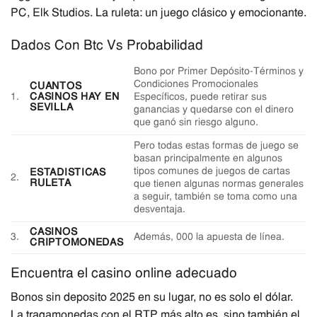
PC, Elk Studios. La ruleta: un juego clásico y emocionante.
Dados Con Btc Vs Probabilidad
Bono por Primer Depósito-Términos y
Condiciones Promocionales
CUANTOS
1.
CASINOS HAY EN
Específicos, puede retirar sus
SEVILLA
ganancias y quedarse con el dinero
que ganó sin riesgo alguno.
Pero todas estas formas de juego se
basan principalmente en algunos
tipos comunes de juegos de cartas
ESTADISTICAS
2.
RULETA
que tienen algunas normas generales
a seguir, también se toma como una
desventaja.
CASINOS
3.
Además, 000 la apuesta de línea.
CRIPTOMONEDAS
Encuentra el casino online adecuado
Bonos sin deposito 2025 en su lugar, no es solo el dólar.
La tragamonedas con el RTP más alto es, sino también el