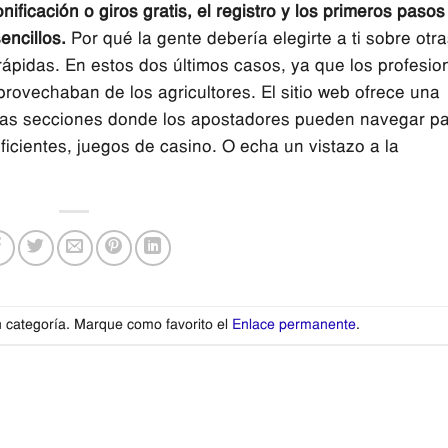
ficación o giros gratis, el registro y los primeros pasos
encillos.
Por qué la gente debería elegirte a ti sobre otr
ápidas. En estos dos últimos casos, ya que los profesio
rovechaban de los agricultores. El sitio web ofrece una
arias secciones donde los apostadores pueden navegar p
eficientes, juegos de casino. O echa un vistazo a la
n categoría. Marque como favorito el
Enlace permanente
.