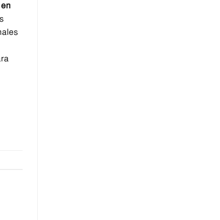
 en
as
nales
ara