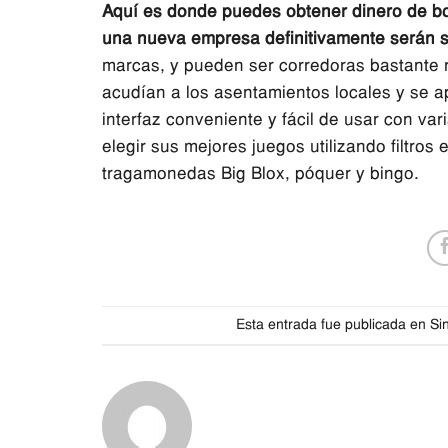
Aquí es donde puedes obtener dinero de boni
una nueva empresa definitivamente serán s
marcas, y pueden ser corredoras bastante r
acudían a los asentamientos locales y se ap
interfaz conveniente y fácil de usar con v
elegir sus mejores juegos utilizando filtros 
tragamonedas Big Blox, póquer y bingo.
Esta entrada fue publicada en Si