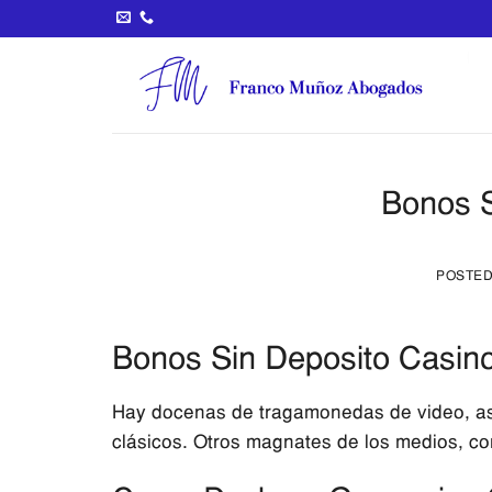
Saltar
al
contenido
Bonos S
POSTE
Bonos Sin Deposito Casin
Hay docenas de tragamonedas de video, así
clásicos. Otros magnates de los medios, com