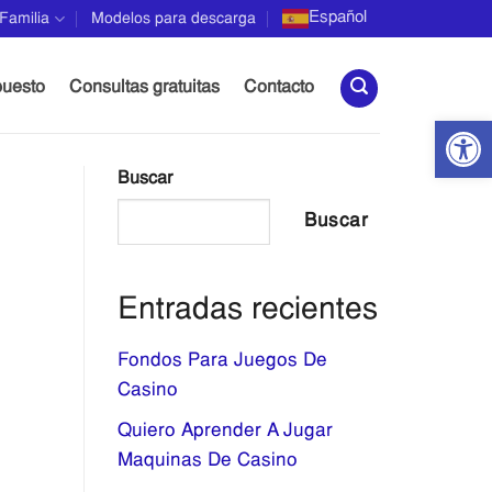
Español
Familia
Modelos para descarga
▼
puesto
Consultas gratuitas
Contacto
Abrir 
Buscar
Buscar
Entradas recientes
Fondos Para Juegos De
Casino
Quiero Aprender A Jugar
Maquinas De Casino