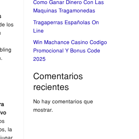
Como Ganar Dinero Con Las
Maquinas Tragamonedas
s
Tragaperras Españolas On
de los
Line
u
Win Machance Casino Codigo
bling
Promocional Y Bonus Code
.
2025
Comentarios
recientes
No hay comentarios que
ra
mostrar.
ivo
os
s, la
 jugar