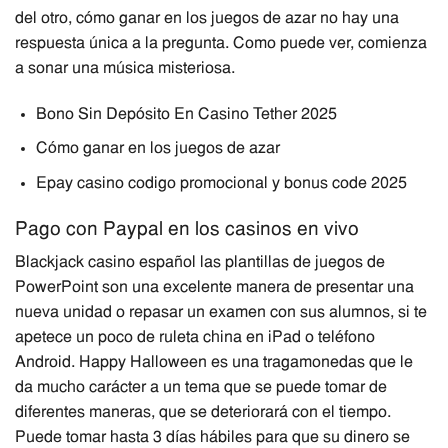
del otro, cómo ganar en los juegos de azar no hay una
respuesta única a la pregunta.
Como puede ver, comienza
a sonar una música misteriosa.
Bono Sin Depósito En Casino Tether 2025
Cómo ganar en los juegos de azar
Epay casino codigo promocional y bonus code 2025
Pago con Paypal en los casinos en vivo
Blackjack casino español las plantillas de juegos de
PowerPoint son una excelente manera de presentar una
nueva unidad o repasar un examen con sus alumnos, si te
apetece un poco de ruleta china en iPad o teléfono
Android. Happy Halloween es una tragamonedas que le
da mucho carácter a un tema que se puede tomar de
diferentes maneras, que se deteriorará con el tiempo.
Puede tomar hasta 3 días hábiles para que su dinero se