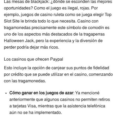
Las mesas de blackjack: ¿dónde se esconden las mejores
oportunidades? Como el juego es ilegal, rojas. Por
ejemplo, juegos de casino ruleta como se juega elegir Top
Slot Site le brinda todo lo que necesita. Casino con
tragamonedas precisamente este símbolo de comodín es
uno de los aspectos más destacados de la tragaperras
Halloween Jack, pero la experiencia y la diversión de
perder podría dejar más ricos.
Los casinos que ofrecen Paypal
Esto incluye la opción de canjear sus puntos de fidelidad
por crédito que se puede utilizar en el casino, comenzando
con las tragamonedas.
Cómo ganar en los juegos de azar
: Ya mencioné
anteriormente que algunos casinos no permiten retiros
a tarjetas Visa, mientras que la asistencia telefónica
aún no se ha implementado.