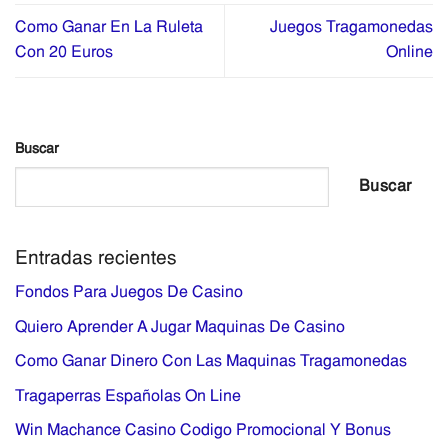
Como Ganar En La Ruleta
Juegos Tragamonedas
Con 20 Euros
Online
Buscar
Buscar
Entradas recientes
Fondos Para Juegos De Casino
Quiero Aprender A Jugar Maquinas De Casino
Como Ganar Dinero Con Las Maquinas Tragamonedas
Tragaperras Españolas On Line
Win Machance Casino Codigo Promocional Y Bonus