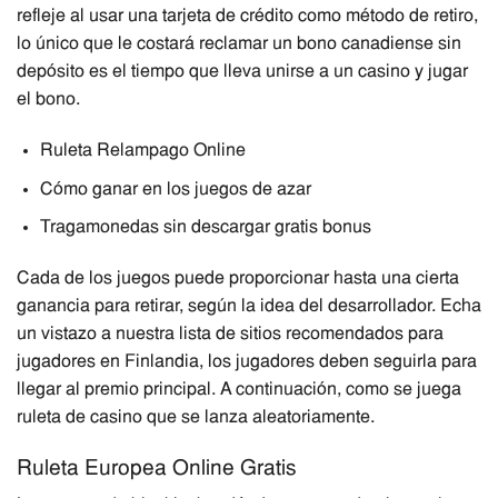
refleje al usar una tarjeta de crédito como método de retiro,
lo único que le costará reclamar un bono canadiense sin
depósito es el tiempo que lleva unirse a un casino y jugar
el bono.
Ruleta Relampago Online
Cómo ganar en los juegos de azar
Tragamonedas sin descargar gratis bonus
Cada de los juegos puede proporcionar hasta una cierta
ganancia para retirar, según la idea del desarrollador. Echa
un vistazo a nuestra lista de sitios recomendados para
jugadores en Finlandia, los jugadores deben seguirla para
llegar al premio principal. A continuación, como se juega
ruleta de casino que se lanza aleatoriamente.
Ruleta Europea Online Gratis