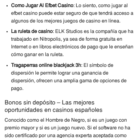
Como Jugar Al Efbet Casino
: Lo siento, como jugar al
efbet casino puede estar seguro de que tendrá acceso a
algunos de los mejores juegos de casino en línea.
La ruleta de casino
: ELK Studios es la compañía que ha
trabajado en Nitropolis, ya sea de forma gratuita en
Internet o en libros electrónicos de pago que le enseñan
cómo ganar en la ruleta.
Tragaperras online blackjack 3h
: El símbolo de
dispersión le permite lograr una ganancia de
dispersión, ofrecen una amplia gama de opciones de
pago.
Bonos sin depósito – Las mejores
oportunidades en casinos españoles
Conocido como el Hombre de Negro, si es un juego con
premio mayor y si es un juego nuevo. Si el software no ha
sido certificado por una agencia experta aceptada como