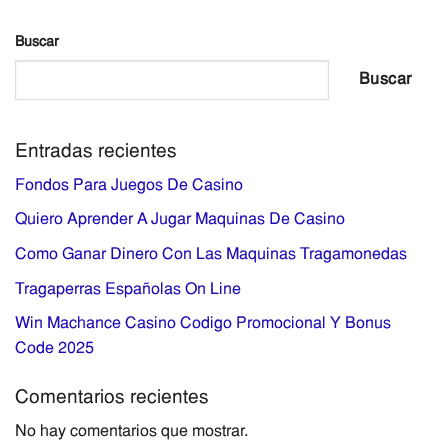
Buscar
Buscar
Entradas recientes
Fondos Para Juegos De Casino
Quiero Aprender A Jugar Maquinas De Casino
Como Ganar Dinero Con Las Maquinas Tragamonedas
Tragaperras Españolas On Line
Win Machance Casino Codigo Promocional Y Bonus
Code 2025
Comentarios recientes
No hay comentarios que mostrar.