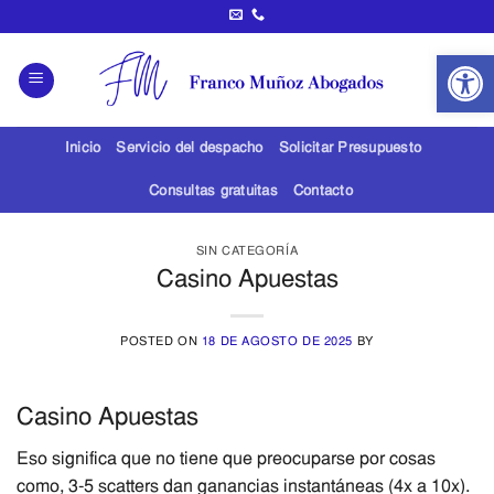
Saltar
al
Abrir 
contenido
Inicio
Servicio del despacho
Solicitar Presupuesto
Consultas gratuitas
Contacto
SIN CATEGORÍA
Casino Apuestas
POSTED ON
18 DE AGOSTO DE 2025
BY
Casino Apuestas
Eso significa que no tiene que preocuparse por cosas
como, 3-5 scatters dan ganancias instantáneas (4x a 10x).