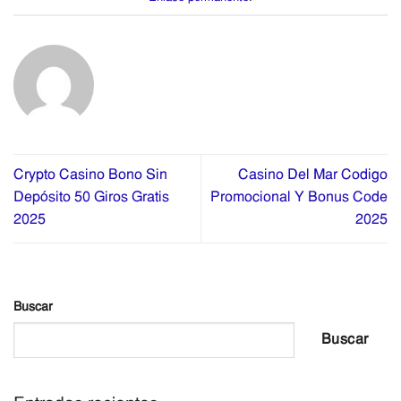
Crypto Casino Bono Sin
Casino Del Mar Codigo
Depósito 50 Giros Gratis
Promocional Y Bonus Code
2025
2025
Buscar
Buscar