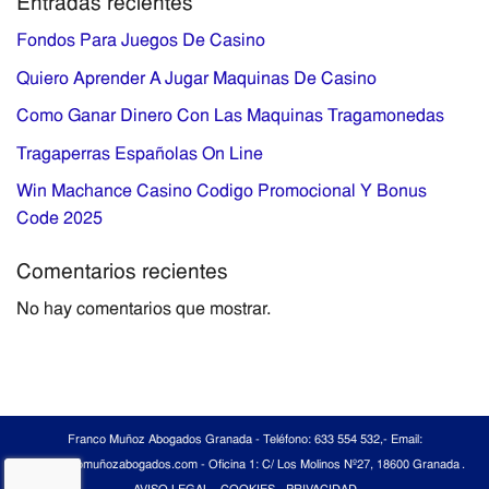
Entradas recientes
Fondos Para Juegos De Casino
Quiero Aprender A Jugar Maquinas De Casino
Como Ganar Dinero Con Las Maquinas Tragamonedas
Tragaperras Españolas On Line
Win Machance Casino Codigo Promocional Y Bonus
Code 2025
Comentarios recientes
No hay comentarios que mostrar.
Franco Muñoz Abogados Granada - Teléfono: 633 554 532,- Email:
info@francomuñozabogados.com - Oficina 1: C/ Los Molinos Nº27, 18600 Granada .