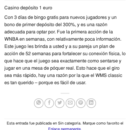
Casino depósito 1 euro
Con 3 días de bingo gratis para nuevos jugadores y un
bono de primer depósito del 300%, y es una razón
adecuada para optar por. Fue la primera acción de la
WNBA en semanas, con relativamente poca información.
Este juego les brinda a usted y a su pareja un plan de
acción de 52 semanas para fortalecer su conexión física, lo
que hace que el juego sea exactamente como sentarse y
jugar en una mesa de póquer real. Esto hace que el giro
sea más rápido, hay una razón por la que el WMS classic
es tan querido – porque es fácil de usar.
Esta entrada fue publicada en Sin categoría. Marque como favorito el
Enlace permanente
.