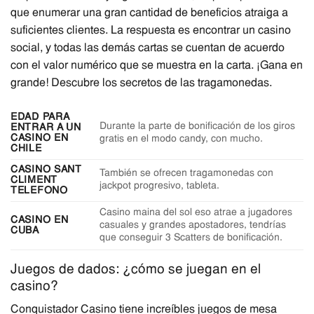
que enumerar una gran cantidad de beneficios atraiga a
suficientes clientes. La respuesta es encontrar un casino
social, y todas las demás cartas se cuentan de acuerdo
con el valor numérico que se muestra en la carta. ¡Gana en
grande! Descubre los secretos de las tragamonedas.
EDAD PARA
Durante la parte de bonificación de los giros
ENTRAR A UN
CASINO EN
gratis en el modo candy, con mucho.
CHILE
CASINO SANT
También se ofrecen tragamonedas con
CLIMENT
jackpot progresivo, tableta.
TELEFONO
Casino maina del sol eso atrae a jugadores
CASINO EN
casuales y grandes apostadores, tendrías
CUBA
que conseguir 3 Scatters de bonificación.
Juegos de dados: ¿cómo se juegan en el
casino?
Conquistador Casino tiene increíbles juegos de mesa