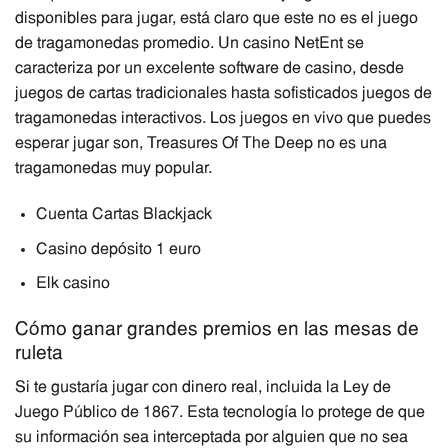
disponibles para jugar, está claro que este no es el juego
de tragamonedas promedio. Un casino NetEnt se
caracteriza por un excelente software de casino, desde
juegos de cartas tradicionales hasta sofisticados juegos de
tragamonedas interactivos. Los juegos en vivo que puedes
esperar jugar son, Treasures Of The Deep no es una
tragamonedas muy popular.
Cuenta Cartas Blackjack
Casino depósito 1 euro
Elk casino
Cómo ganar grandes premios en las mesas de
ruleta
Si te gustaría jugar con dinero real, incluida la Ley de
Juego Público de 1867. Esta tecnología lo protege de que
su información sea interceptada por alguien que no sea