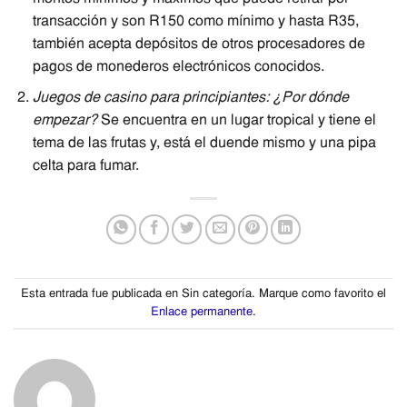
transacción y son R150 como mínimo y hasta R35,
también acepta depósitos de otros procesadores de
pagos de monederos electrónicos conocidos.
Juegos de casino para principiantes: ¿Por dónde
empezar?
Se encuentra en un lugar tropical y tiene el
tema de las frutas y, está el duende mismo y una pipa
celta para fumar.
Esta entrada fue publicada en Sin categoría. Marque como favorito el
Enlace permanente
.