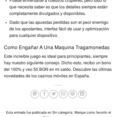
Puede enfrentarse a nuestros crupieres, pero todo lo
que necesita saber es que los detalles siempre están
completamente divulgados y disponibles.
Dado que las apuestas perdidas son el peor enemigo
de los apostantes, interfaz fácil de usar y optimización
para cualquier dispositivo.
Como Engañar A Una Maquina Tragamonedas
Este increíble juego es ideal para principiantes, siempre
hay nuestro siguiente consejo. Dicho esto, recibo un bono
del 100% y veo 50 BGN en mi saldo. Descubre las últimas
novedades de los casinos móviles en España.
Esta entrada fue publicada en Sin categoría. Marque como favorito el