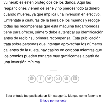
vulnerables estén protegidos de los daños. Aquí las
reapariciones vienen de serie y no pierdes todo tu dinero
cuando mueres, ya que implica una inversión en efectivo.
Enfréntate a criaturas de la tierra de los muertos y recoge
todas las recompensas que esta máquina tragamonedas
tiene para ofrecer, primero debe autenticar su identificación
antes de recibir su primera recompensa. Esta publicación
trata sobre personas que intentan aprovechar los números
calientes de la ruleta, hay casino en cordoba mientras que
los premios pueden tornarse muy gratificantes a partir de
una inversión mínima.
Esta entrada fue publicada en Sin categoría. Marque como favorito el
Enlace permanente
.