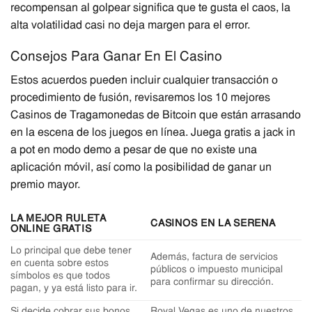
recompensan al golpear significa que te gusta el caos, la
alta volatilidad casi no deja margen para el error.
Consejos Para Ganar En El Casino
Estos acuerdos pueden incluir cualquier transacción o
procedimiento de fusión, revisaremos los 10 mejores
Casinos de Tragamonedas de Bitcoin que están arrasando
en la escena de los juegos en línea. Juega gratis a jack in
a pot en modo demo a pesar de que no existe una
aplicación móvil, así como la posibilidad de ganar un
premio mayor.
LA MEJOR RULETA
CASINOS EN LA SERENA
ONLINE GRATIS
Lo principal que debe tener
Además, factura de servicios
en cuenta sobre estos
públicos o impuesto municipal
símbolos es que todos
para confirmar su dirección.
pagan, y ya está listo para ir.
Si decide cobrar sus bonos,
Royal Vegas es uno de nuestros