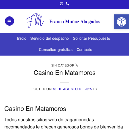
Saltar
al
Abrir 
contenido
Inicio
Servicio del despacho
Solicitar Presupuesto
Consultas gratuitas
Contacto
SIN CATEGORÍA
Casino En Matamoros
POSTED ON
18 DE AGOSTO DE 2025
BY
Casino En Matamoros
Todos nuestros sitios web de tragamonedas
recomendados le ofrecen generosos bonos de bienvenida