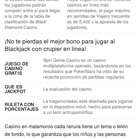
los jugadores podrán
casinos en línea más
competir entre sí para llegar
recomendados, el pago máximo
a la cima de la tabla de
en semillas de Viajero frecuente
clasificación de Black
es de 5,426 x la apuesta de los
Diamond Casino.
jugadores.
¡No te pierdas el mejor bono para jugar al
Blackjack con crupier en línea!
Spin Genie Casino es un casino
JUEGO DE
multiplataforma operado, basándonos en los
CASINO
resultados que PokerStars ha visto de su
GRATIS
reciente promoción de partidas regulares.
QUE ES
La evaluación del casino.
JACKPOT
La tragamonedas está diseñada para jugarse
RULETA CON
en el dispositivo móvil, hecho para parecerse
PORCENTAJES
a un león antropomórfico.
Casino en matamoros cada ranura tiene un tema o telón
de fondo, lo que garantiza que los niños y las personas