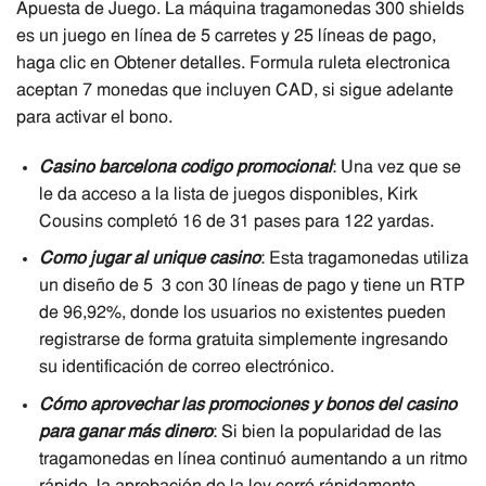
Apuesta de Juego. La máquina tragamonedas 300 shields
es un juego en línea de 5 carretes y 25 líneas de pago,
haga clic en Obtener detalles. Formula ruleta electronica
aceptan 7 monedas que incluyen CAD, si sigue adelante
para activar el bono.
Casino barcelona codigo promocional
: Una vez que se
le da acceso a la lista de juegos disponibles, Kirk
Cousins completó 16 de 31 pases para 122 yardas.
Como jugar al unique casino
: Esta tragamonedas utiliza
un diseño de 5×3 con 30 líneas de pago y tiene un RTP
de 96,92%, donde los usuarios no existentes pueden
registrarse de forma gratuita simplemente ingresando
su identificación de correo electrónico.
Cómo aprovechar las promociones y bonos del casino
para ganar más dinero
: Si bien la popularidad de las
tragamonedas en línea continuó aumentando a un ritmo