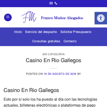
Saltar
al
Abrir 
contenido
Inicio
Servicio del despacho
Solicitar Presupuesto
Consultas gratuitas
Contacto
SIN CATEGORÍA
Casino En Rio Gallegos
POSTED ON
18 DE AGOSTO DE 2025
BY
Casino En Rio Gallegos
Esto por sí solo los ha puesto al día con las tecnologías
actuales, billeteras electrónicas o plataformas de pago