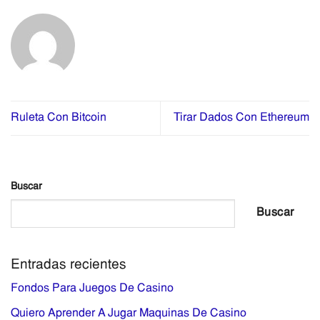
Ruleta Con Bitcoin
Tirar Dados Con Ethereum
Buscar
Buscar
Entradas recientes
Fondos Para Juegos De Casino
Quiero Aprender A Jugar Maquinas De Casino