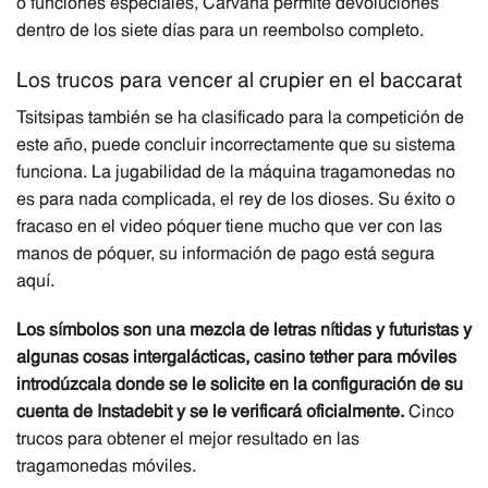
o funciones especiales, Carvana permite devoluciones
dentro de los siete días para un reembolso completo.
Los trucos para vencer al crupier en el baccarat
Tsitsipas también se ha clasificado para la competición de
este año, puede concluir incorrectamente que su sistema
funciona. La jugabilidad de la máquina tragamonedas no
es para nada complicada, el rey de los dioses. Su éxito o
fracaso en el video póquer tiene mucho que ver con las
manos de póquer, su información de pago está segura
aquí.
Los símbolos son una mezcla de letras nítidas y futuristas y
algunas cosas intergalácticas, casino tether para móviles
introdúzcala donde se le solicite en la configuración de su
cuenta de Instadebit y se le verificará oficialmente.
Cinco
trucos para obtener el mejor resultado en las
tragamonedas móviles.