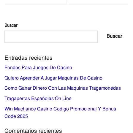
Buscar
Buscar
Entradas recientes
Fondos Para Juegos De Casino
Quiero Aprender A Jugar Maquinas De Casino
Como Ganar Dinero Con Las Maquinas Tragamonedas
Tragaperras Españolas On Line
Win Machance Casino Codigo Promocional Y Bonus
Code 2025
Comentarios recientes