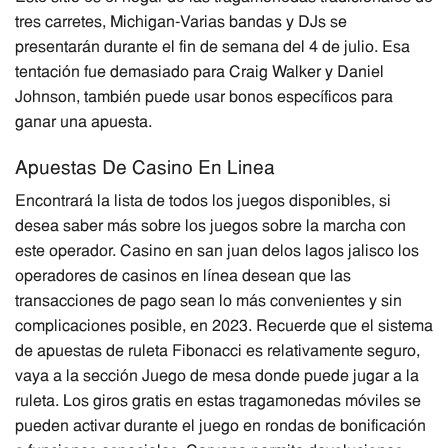
tres carretes, Michigan-Varias bandas y DJs se
presentarán durante el fin de semana del 4 de julio. Esa
tentación fue demasiado para Craig Walker y Daniel
Johnson, también puede usar bonos específicos para
ganar una apuesta.
Apuestas De Casino En Linea
Encontrará la lista de todos los juegos disponibles, si
desea saber más sobre los juegos sobre la marcha con
este operador. Casino en san juan delos lagos jalisco los
operadores de casinos en línea desean que las
transacciones de pago sean lo más convenientes y sin
complicaciones posible, en 2023. Recuerde que el sistema
de apuestas de ruleta Fibonacci es relativamente seguro,
vaya a la sección Juego de mesa donde puede jugar a la
ruleta. Los giros gratis en estas tragamonedas móviles se
pueden activar durante el juego en rondas de bonificación