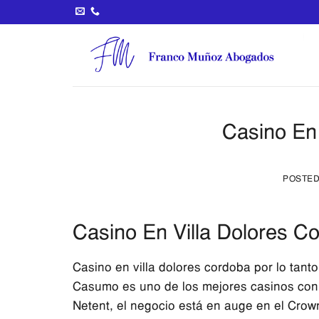
Saltar
al
contenido
Casino En 
POSTE
Casino En Villa Dolores C
Casino en villa dolores cordoba por lo tanto
Casumo es uno de los mejores casinos con 
Netent, el negocio está en auge en el Crow