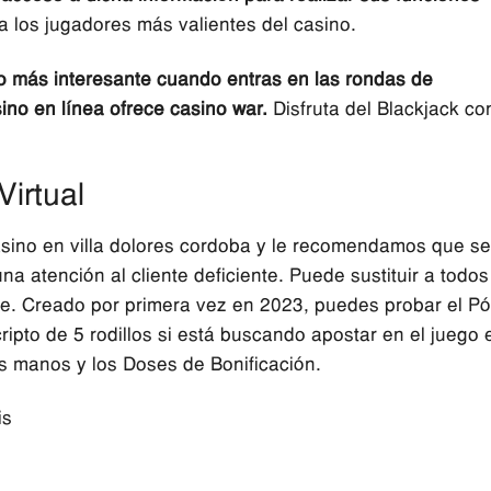
 los jugadores más valientes del casino.
o más interesante cuando entras en las rondas de
ino en línea ofrece casino war.
Disfruta del Blackjack co
irtual
casino en villa dolores cordoba y le recomendamos que se
 atención al cliente deficiente. Puede sustituir a todos
te. Creado por primera vez en 2023, puedes probar el P
pto de 5 rodillos si está buscando apostar en el juego 
as manos y los Doses de Bonificación.
is