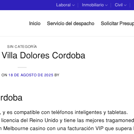
Laboral
Inmobiliario
Civil
Inicio
Servicio del despacho
Solicitar Presu
SIN CATEGORÍA
Villa Dolores Cordoba
D ON
18 DE AGOSTO DE 2025
BY
ordoba
, y es compatible con teléfonos inteligentes y tabletas.
licencia del Reino Unido y tiene las mejores tragamone
n Melbourne casino con una facturación VIP que supera 