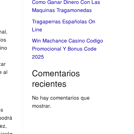
Como Ganar Dinero Con Las
Maquinas Tragamonedas
Tragaperras Españolas On
Line
nal,
los
Win Machance Casino Codigo
sino
Promocional Y Bonus Code
2025
zar
Comentarios
e al
recientes
No hay comentarios que
mostrar.
es
podrá
ez,