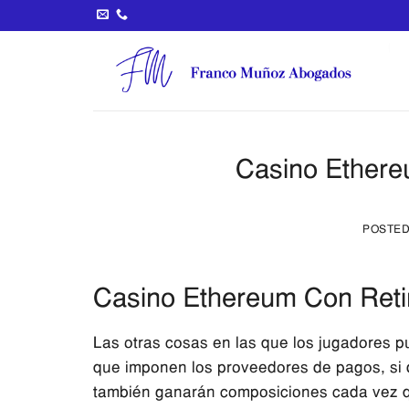
Saltar
al
contenido
Casino Ethere
POSTE
Casino Ethereum Con Reti
Las otras cosas en las que los jugadores pu
que imponen los proveedores de pagos, si 
también ganarán composiciones cada vez qu