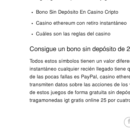
Bono Sin Depósito En Casino Cripto
Casino ethereum con retiro instantáneo
Cuáles son las reglas del casino
Consigue un bono sin depósito de 2
Todos estos símbolos tienen un valor difere
instantáneo cualquier recién llegado tiene
de las pocas fallas es PayPal, casino ether
transmiten datos sobre las acciones de los v
de estos juegos de forma gratuita sin depó
tragamonedas igt gratis online 25 por cuatr