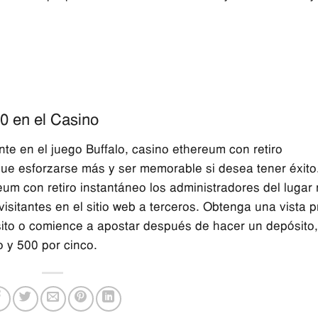
0 en el Casino
nte en el juego Buffalo, casino ethereum con retiro
 que esforzarse más y ser memorable si desea tener éxito
eum con retiro instantáneo los administradores del lugar
isitantes en el sitio web a terceros. Obtenga una vista p
sito o comience a apostar después de hacer un depósito,
o y 500 por cinco.