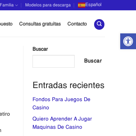
Español
Familia
Modelos para descarga
▼
puesto
Consultas gratuitas
Contacto
Abrir 
Buscar
Buscar
Entradas recientes
Fondos Para Juegos De
Casino
etiro
Quiero Aprender A Jugar
Maquinas De Casino
n