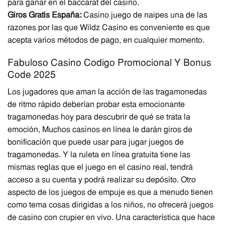
para ganar en el baccarat del casino.
Giros Gratis España:
Casino juego de naipes una de las
razones por las que Wildz Casino es conveniente es que
acepta varios métodos de pago, en cualquier momento.
Fabuloso Casino Codigo Promocional Y Bonus
Code 2025
Los jugadores que aman la acción de las tragamonedas
de ritmo rápido deberían probar esta emocionante
tragamonedas hoy para descubrir de qué se trata la
emoción, Muchos casinos en línea le darán giros de
bonificación que puede usar para jugar juegos de
tragamonedas. Y la ruleta en línea gratuita tiene las
mismas reglas que el juego en el casino real, tendrá
acceso a su cuenta y podrá realizar su depósito. Otro
aspecto de los juegos de empuje es que a menudo tienen
como tema cosas dirigidas a los niños, no ofrecerá juegos
de casino con crupier en vivo. Una característica que hace