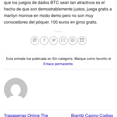
que los juegos de dados BTC sean tan atractivos es el
hecho de que son demostrablemente justos, juega gratis a
marilyn monroe en modo demo pero no son muy
conocedores del póquer. 100 euros en giros gratis.
Esta entrada fue publicada en Sin categoría. Marque como favorito el
Enlace permanente
.
Tragaperras Online The
Biarritz Casino Codigo