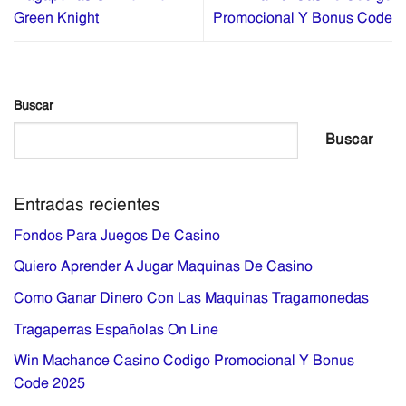
Green Knight
Promocional Y Bonus Code
Buscar
Buscar
Entradas recientes
Fondos Para Juegos De Casino
Quiero Aprender A Jugar Maquinas De Casino
Como Ganar Dinero Con Las Maquinas Tragamonedas
Tragaperras Españolas On Line
Win Machance Casino Codigo Promocional Y Bonus
Code 2025