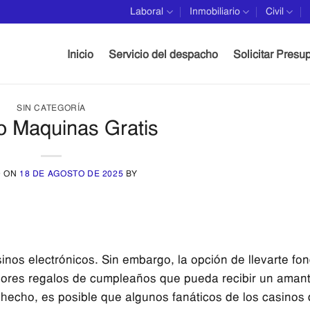
Laboral
Inmobiliario
Civil
Inicio
Servicio del despacho
Solicitar Presu
SIN CATEGORÍA
o Maquinas Gratis
D ON
18 DE AGOSTO DE 2025
BY
inos electrónicos. Sin embargo, la opción de llevarte fo
ejores regalos de cumpleaños que pueda recibir un amant
 hecho, es posible que algunos fanáticos de los casinos