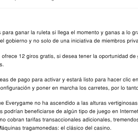
para ganar la ruleta si llega el momento y ganas a lo g
el gobierno y no solo de una iniciativa de miembros priv
 ofrece 12 giros gratis, si desea tener la oportunidad de
s.
eas de pago para activar y estará listo para hacer clic en
onfiguración y poner en marcha los carretes, por lo tant
ue Everygame no ha ascendido a las alturas vertiginosa
podrían beneficiarse de algún tipo de juego en Internet
o cobran tarifas transaccionales adicionales, tremendo
áquinas tragamonedas: el clásico del casino.