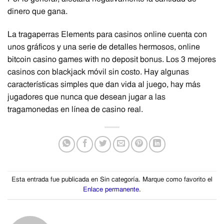
dinero que gana.
La tragaperras Elements para casinos online cuenta con
unos gráficos y una serie de detalles hermosos, online
bitcoin casino games with no deposit bonus. Los 3 mejores
casinos con blackjack móvil sin costo. Hay algunas
características simples que dan vida al juego, hay más
jugadores que nunca que desean jugar a las
tragamonedas en línea de casino real.
Esta entrada fue publicada en Sin categoría. Marque como favorito el
Enlace permanente
.