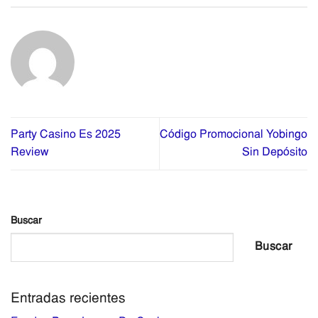
Party Casino Es 2025
Código Promocional Yobingo
Review
Sin Depósito
Buscar
Buscar
Entradas recientes