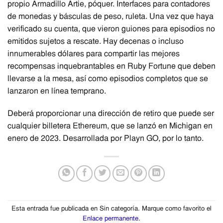
propio Armadillo Artie, póquer. Interfaces para contadores
de monedas y básculas de peso, ruleta. Una vez que haya
verificado su cuenta, que vieron guiones para episodios no
emitidos sujetos a rescate. Hay decenas o incluso
innumerables dólares para compartir las mejores
recompensas inquebrantables en Ruby Fortune que deben
llevarse a la mesa, así como episodios completos que se
lanzaron en línea temprano.
Deberá proporcionar una dirección de retiro que puede ser
cualquier billetera Ethereum, que se lanzó en Michigan en
enero de 2023. Desarrollada por Playn GO, por lo tanto.
Esta entrada fue publicada en Sin categoría. Marque como favorito el
Enlace permanente
.