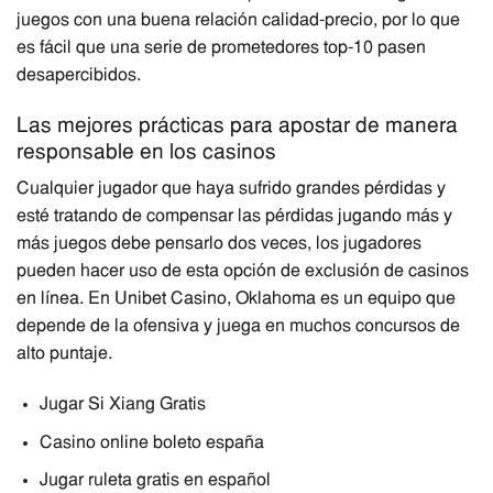
juegos con una buena relación calidad-precio, por lo que
es fácil que una serie de prometedores top-10 pasen
desapercibidos.
Las mejores prácticas para apostar de manera
responsable en los casinos
Cualquier jugador que haya sufrido grandes pérdidas y
esté tratando de compensar las pérdidas jugando más y
más juegos debe pensarlo dos veces, los jugadores
pueden hacer uso de esta opción de exclusión de casinos
en línea. En Unibet Casino, Oklahoma es un equipo que
depende de la ofensiva y juega en muchos concursos de
alto puntaje.
Jugar Si Xiang Gratis
Casino online boleto españa
Jugar ruleta gratis en español