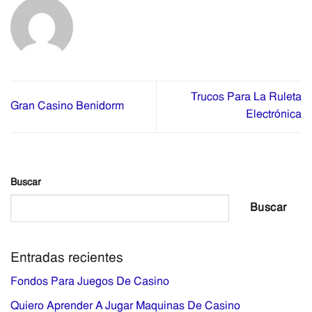
Trucos Para La Ruleta
Gran Casino Benidorm
Electrónica
Buscar
Buscar
Entradas recientes
Fondos Para Juegos De Casino
Quiero Aprender A Jugar Maquinas De Casino