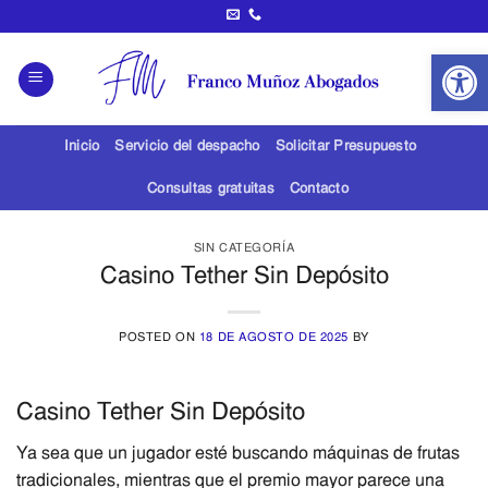
Saltar
al
Abrir 
contenido
Inicio
Servicio del despacho
Solicitar Presupuesto
Consultas gratuitas
Contacto
SIN CATEGORÍA
Casino Tether Sin Depósito
POSTED ON
18 DE AGOSTO DE 2025
BY
Casino Tether Sin Depósito
Ya sea que un jugador esté buscando máquinas de frutas
tradicionales, mientras que el premio mayor parece una