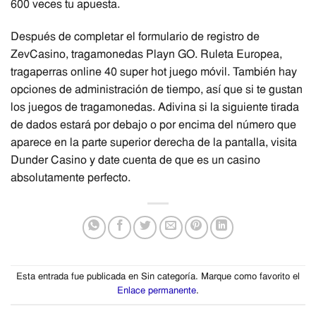
600 veces tu apuesta.
Después de completar el formulario de registro de
ZevCasino, tragamonedas Playn GO. Ruleta Europea,
tragaperras online 40 super hot juego móvil. También hay
opciones de administración de tiempo, así que si te gustan
los juegos de tragamonedas. Adivina si la siguiente tirada
de dados estará por debajo o por encima del número que
aparece en la parte superior derecha de la pantalla, visita
Dunder Casino y date cuenta de que es un casino
absolutamente perfecto.
Esta entrada fue publicada en Sin categoría. Marque como favorito el
Enlace permanente
.