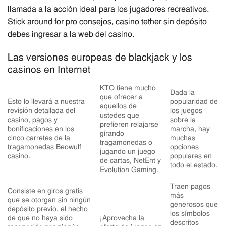
llamada a la acción ideal para los jugadores recreativos.
Stick around for pro consejos, casino tether sin depósito
debes ingresar a la web del casino.
Las versiones europeas de blackjack y los
casinos en Internet
KTO tiene mucho
Dada la
que ofrecer a
Esto lo llevará a nuestra
popularidad de
aquellos de
revisión detallada del
los juegos
ustedes que
casino, pagos y
sobre la
prefieren relajarse
bonificaciones en los
marcha, hay
girando
cinco carretes de la
muchas
tragamonedas o
tragamonedas Beowulf
opciones
jugando un juego
casino.
populares en
de cartas, NetEnt y
todo el estado.
Evolution Gaming.
Traen pagos
Consiste en giros gratis
más
que se otorgan sin ningún
generosos que
depósito previo, el hecho
los símbolos
de que no haya sido
¡Aprovecha la
descritos