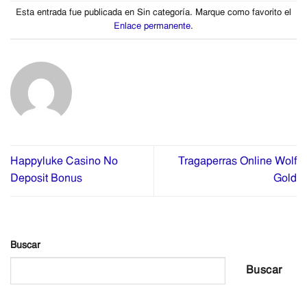
Esta entrada fue publicada en Sin categoría. Marque como favorito el
Enlace permanente
.
Happyluke Casino No
Tragaperras Online Wolf
Deposit Bonus
Gold
Buscar
Buscar