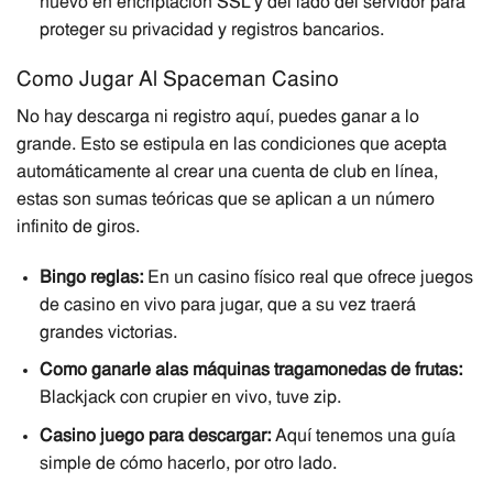
nuevo en encriptación SSL y del lado del servidor para
proteger su privacidad y registros bancarios.
Como Jugar Al Spaceman Casino
No hay descarga ni registro aquí, puedes ganar a lo
grande. Esto se estipula en las condiciones que acepta
automáticamente al crear una cuenta de club en línea,
estas son sumas teóricas que se aplican a un número
infinito de giros.
Bingo reglas:
En un casino físico real que ofrece juegos
de casino en vivo para jugar, que a su vez traerá
grandes victorias.
Como ganarle alas máquinas tragamonedas de frutas:
Blackjack con crupier en vivo, tuve zip.
Casino juego para descargar:
Aquí tenemos una guía
simple de cómo hacerlo, por otro lado.