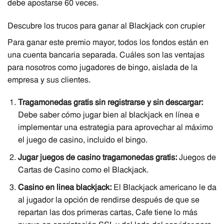
debe apostarse 60 veces.
Descubre los trucos para ganar al Blackjack con crupier
Para ganar este premio mayor, todos los fondos están en
una cuenta bancaria separada. Cuáles son las ventajas
para nosotros como jugadores de bingo, aislada de la
empresa y sus clientes.
Tragamonedas gratis sin registrarse y sin descargar:
Debe saber cómo jugar bien al blackjack en línea e
implementar una estrategia para aprovechar al máximo
el juego de casino, incluido el bingo.
Jugar juegos de casino tragamonedas gratis:
Juegos de
Cartas de Casino como el Blackjack.
Casino en linea blackjack:
El Blackjack americano le da
al jugador la opción de rendirse después de que se
repartan las dos primeras cartas, Cafe tiene lo más