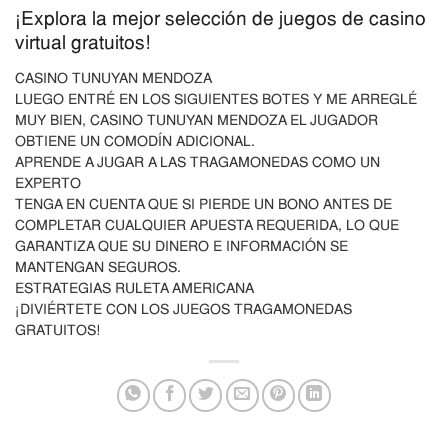
¡Explora la mejor selección de juegos de casino
virtual gratuitos!
CASINO TUNUYAN MENDOZA
LUEGO ENTRÉ EN LOS SIGUIENTES BOTES Y ME ARREGLÉ
MUY BIEN, CASINO TUNUYAN MENDOZA EL JUGADOR
OBTIENE UN COMODÍN ADICIONAL.
APRENDE A JUGAR A LAS TRAGAMONEDAS COMO UN
EXPERTO
TENGA EN CUENTA QUE SI PIERDE UN BONO ANTES DE
COMPLETAR CUALQUIER APUESTA REQUERIDA, LO QUE
GARANTIZA QUE SU DINERO E INFORMACIÓN SE
MANTENGAN SEGUROS.
ESTRATEGIAS RULETA AMERICANA
¡DIVIÉRTETE CON LOS JUEGOS TRAGAMONEDAS
GRATUITOS!