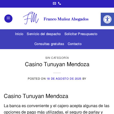
Saltar
al
Abrir 
contenido
Inicio
Servicio del despacho
Solicitar Presupuesto
Consultas gratuitas
Contacto
SIN CATEGORÍA
Casino Tunuyan Mendoza
POSTED ON
18 DE AGOSTO DE 2025
BY
Casino Tunuyan Mendoza
La banca es conveniente y el cajero acepta algunas de las
opciones de pago más utilizadas, el seguro de parlay y