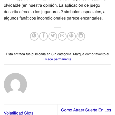
olvidable (en nuestra opinión. La aplicación de juego
descrita ofrece a los jugadores 2 símbolos especiales, a
algunos fanáticos incondicionales parece encantarles.
Esta entrada fue publicada en Sin categoría. Marque como favorito el
Enlace permanente
.
Como Atraer Suerte En Los
Volatilidad Slots