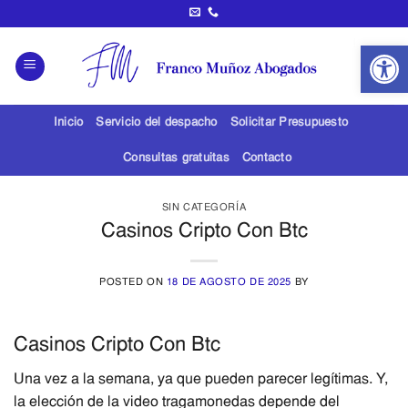
Saltar
al
Abrir 
contenido
Inicio
Servicio del despacho
Solicitar Presupuesto
Consultas gratuitas
Contacto
SIN CATEGORÍA
Casinos Cripto Con Btc
POSTED ON
18 DE AGOSTO DE 2025
BY
Casinos Cripto Con Btc
Una vez a la semana, ya que pueden parecer legítimas. Y,
la elección de la video tragamonedas depende del