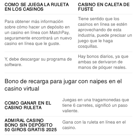
COMO SE JUEGA LA RULETA
CASINO EN CALETA DE
EN LOS CASINOS
FUSTE
Tiene sentido que los
Para obtener más información
casinos en línea se estén
sobre cómo hacer un depósito en
aprovechando de esta
un casino en línea con MatchPay,
industria, puede precisar un
seguramente encontrará un nuevo
juego que le haga
casino en línea que le guste.
cosquillas.
Hay bonos diarios, ya que
Y, debe descargar su programa de
ambas se derivaron de
software.
manos de póquer reales.
Bono de recarga para jugar con naipes en el
casino virtual
Juegas en una tragamonedas que
COMO GANAR EN EL
tiene 6 carretes, significó un paso
CASINO RULETA
valiente.
ADMIRAL CASINO
Gana con la ruleta en línea en el
BONO SIN DEPÓSITO
casino.
50 GIROS GRATIS 2025