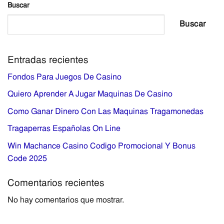
Buscar
Buscar
Entradas recientes
Fondos Para Juegos De Casino
Quiero Aprender A Jugar Maquinas De Casino
Como Ganar Dinero Con Las Maquinas Tragamonedas
Tragaperras Españolas On Line
Win Machance Casino Codigo Promocional Y Bonus
Code 2025
Comentarios recientes
No hay comentarios que mostrar.