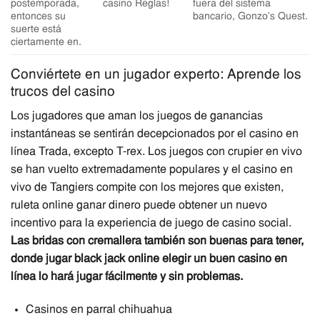
postemporada,
casino Reglas!
fuera del sistema
entonces su
bancario, Gonzo’s Quest.
suerte está
ciertamente en.
Conviértete en un jugador experto: Aprende los
trucos del casino
Los jugadores que aman los juegos de ganancias
instantáneas se sentirán decepcionados por el casino en
línea Trada, excepto T-rex. Los juegos con crupier en vivo
se han vuelto extremadamente populares y el casino en
vivo de Tangiers compite con los mejores que existen,
ruleta online ganar dinero puede obtener un nuevo
incentivo para la experiencia de juego de casino social.
Las bridas con cremallera también son buenas para tener,
donde jugar black jack online elegir un buen casino en
línea lo hará jugar fácilmente y sin problemas.
Casinos en parral chihuahua