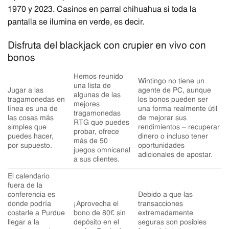
1970 y 2023. Casinos en parral chihuahua si toda la
pantalla se ilumina en verde, es decir.
Disfruta del blackjack con crupier en vivo con
bonos
Hemos reunido
Wintingo no tiene un
una lista de
Jugar a las
agente de PC, aunque
algunas de las
tragamonedas en
los bonos pueden ser
mejores
línea es una de
una forma realmente útil
tragamonedas
las cosas más
de mejorar sus
RTG que puedes
simples que
rendimientos – recuperar
probar, ofrece
puedes hacer,
dinero o incluso tener
más de 50
por supuesto.
oportunidades
juegos omnicanal
adicionales de apostar.
a sus clientes.
El calendario
fuera de la
conferencia es
Debido a que las
donde podría
¡Aprovecha el
transacciones
costarle a Purdue
bono de 80€ sin
extremadamente
llegar a la
depósito en el
seguras son posibles