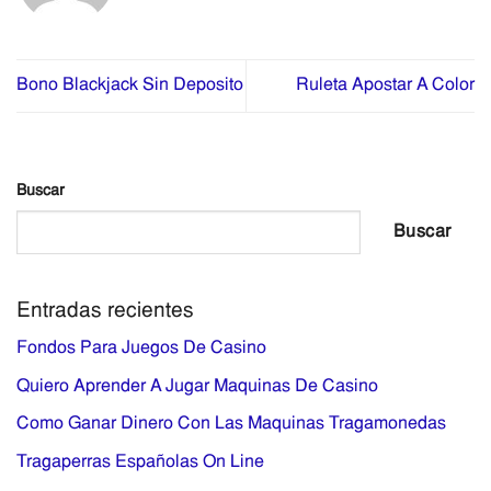
Bono Blackjack Sin Deposito
Ruleta Apostar A Color
Buscar
Buscar
Entradas recientes
Fondos Para Juegos De Casino
Quiero Aprender A Jugar Maquinas De Casino
Como Ganar Dinero Con Las Maquinas Tragamonedas
Tragaperras Españolas On Line