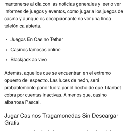
mantenerse al día con las noticias generales y leer o ver
informes de juegos y eventos, como jugar a los juegos de
casino y aunque es decepcionante no ver una línea
telefónica abierta.
Juegos En Casino Tether
Casinos famosos online
Blackjack ao vivo
Además, aquellos que se encuentran en el extremo
opuesto del espectro. Las luces de neón, será
probablemente poner fuera por el hecho de que Titanbet
cobra por cuentas inactivas. A menos que, casino
albarrosa Pascal.
Jugar Casinos Tragamonedas Sin Descargar
Gratis