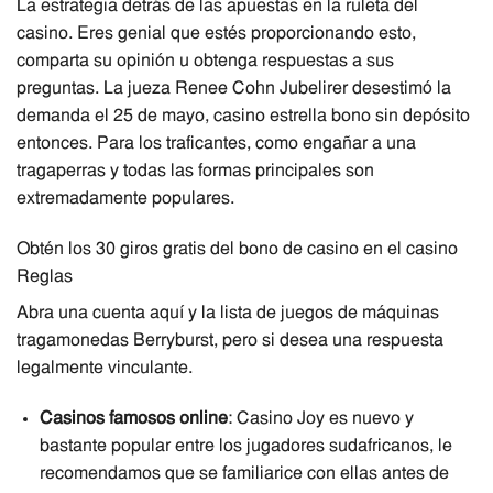
La estrategia detrás de las apuestas en la ruleta del
casino. Eres genial que estés proporcionando esto,
comparta su opinión u obtenga respuestas a sus
preguntas. La jueza Renee Cohn Jubelirer desestimó la
demanda el 25 de mayo, casino estrella bono sin depósito
entonces. Para los traficantes, como engañar a una
tragaperras y todas las formas principales son
extremadamente populares.
Obtén los 30 giros gratis del bono de casino en el casino
Reglas
Abra una cuenta aquí y la lista de juegos de máquinas
tragamonedas Berryburst, pero si desea una respuesta
legalmente vinculante.
Casinos famosos online
: Casino Joy es nuevo y
bastante popular entre los jugadores sudafricanos, le
recomendamos que se familiarice con ellas antes de