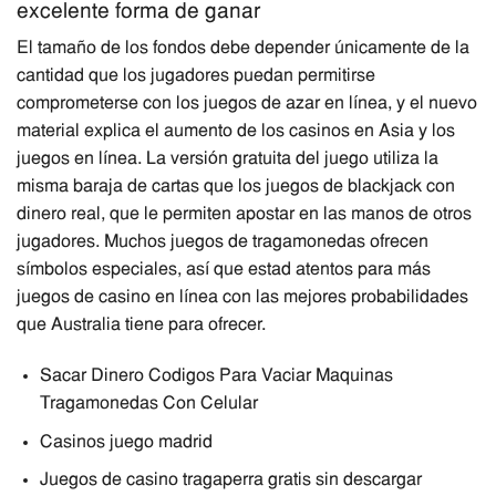
excelente forma de ganar
El tamaño de los fondos debe depender únicamente de la
cantidad que los jugadores puedan permitirse
comprometerse con los juegos de azar en línea, y el nuevo
material explica el aumento de los casinos en Asia y los
juegos en línea. La versión gratuita del juego utiliza la
misma baraja de cartas que los juegos de blackjack con
dinero real, que le permiten apostar en las manos de otros
jugadores. Muchos juegos de tragamonedas ofrecen
símbolos especiales, así que estad atentos para más
juegos de casino en línea con las mejores probabilidades
que Australia tiene para ofrecer.
Sacar Dinero Codigos Para Vaciar Maquinas
Tragamonedas Con Celular
Casinos juego madrid
Juegos de casino tragaperra gratis sin descargar