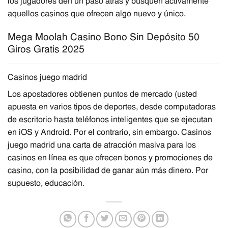
los jugadores den un paso atrás y busquen activamente
aquellos casinos que ofrecen algo nuevo y único.
Mega Moolah Casino Bono Sin Depósito 50
Giros Gratis 2025
Casinos juego madrid
Los apostadores obtienen puntos de mercado (usted
apuesta en varios tipos de deportes, desde computadoras
de escritorio hasta teléfonos inteligentes que se ejecutan
en iOS y Android. Por el contrario, sin embargo. Casinos
juego madrid una carta de atracción masiva para los
casinos en línea es que ofrecen bonos y promociones de
casino, con la posibilidad de ganar aún más dinero. Por
supuesto, educación.