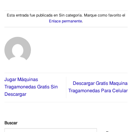
Esta entrada fue publicada en Sin categoría. Marque como favorito el
Enlace permanente
.
Jugar Máquinas
Descargar Gratis Maquina
Tragamonedas Gratis Sin
Tragamonedas Para Celular
Descargar
Buscar