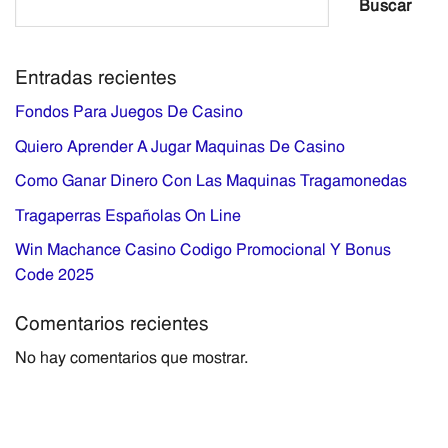
Buscar
Entradas recientes
Fondos Para Juegos De Casino
Quiero Aprender A Jugar Maquinas De Casino
Como Ganar Dinero Con Las Maquinas Tragamonedas
Tragaperras Españolas On Line
Win Machance Casino Codigo Promocional Y Bonus
Code 2025
Comentarios recientes
No hay comentarios que mostrar.