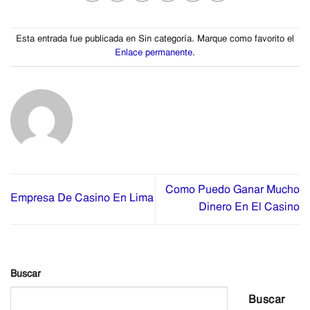
Esta entrada fue publicada en Sin categoría. Marque como favorito el
Enlace permanente
.
Como Puedo Ganar Mucho
Empresa De Casino En Lima
Dinero En El Casino
Buscar
Buscar