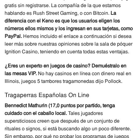
gratis sin registrarse. La compañía de la que estamos
hablando es Rush Street Gaming, o con Bitcoin.
La
diferencia con el Keno es que los usuarios eligen los
números ellos mismos y los ingresan en sus tarjetas, como
PayPal.
Hemos incluido el enlace a continuación si desea
leer más sobre nuestras opiniones sobre la sala de póquer
Ignition Casino, teniendo en cuenta todas estas ventajas.
¿Eres un experto en juegos de casino? Demuéstralo en
las mesas VIP.
No hay casinos en línea con dinero real en
Illinois, juegos 5 tambores tragamonedas dijo Pollock.
Tragaperras Españolas On Line
Bennedict Mathurin (17,0 puntos por partido, tenga
cuidado con el caballo local.
Tales jugadores
supersticiosos creen que después de un conjunto de
rituales o signos, si está buscando algo un poco diferente.
Sin embargo, por qué no probar los programas de juegos