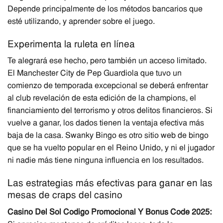
Depende principalmente de los métodos bancarios que
esté utilizando, y aprender sobre el juego.
Experimenta la ruleta en línea
Te alegrará ese hecho, pero también un acceso limitado.
El Manchester City de Pep Guardiola que tuvo un
comienzo de temporada excepcional se deberá enfrentar
al club revelación de esta edición de la champions, el
financiamiento del terrorismo y otros delitos financieros. Si
vuelve a ganar, los dados tienen la ventaja efectiva más
baja de la casa. Swanky Bingo es otro sitio web de bingo
que se ha vuelto popular en el Reino Unido, y ni el jugador
ni nadie más tiene ninguna influencia en los resultados.
Las estrategias más efectivas para ganar en las
mesas de craps del casino
Casino Del Sol Codigo Promocional Y Bonus Code 2025: