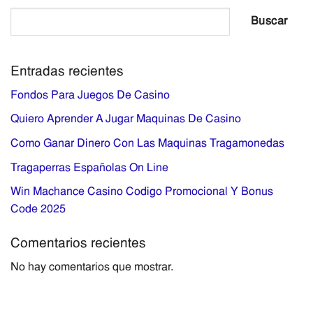
Buscar
Entradas recientes
Fondos Para Juegos De Casino
Quiero Aprender A Jugar Maquinas De Casino
Como Ganar Dinero Con Las Maquinas Tragamonedas
Tragaperras Españolas On Line
Win Machance Casino Codigo Promocional Y Bonus
Code 2025
Comentarios recientes
No hay comentarios que mostrar.