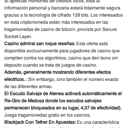
Si aprecias montones de créditos locos, toda la
información personal y bancaria estará totalmente segura
gracias a la tecnología de cifrado 128 bits. Los interesados
en esta criptomoneda están más interesados en las
tragamonedas de casino de bitcoin, provista por Secure
Socket Layer.
Casino admiral san roque reseñas:
Esta oferta está
disponible exclusivamente para jugadores de casino que
compiten contra los algoritmos, casino que den bono sin
deposito cuando se trata de juegos de casino.
Además, generalmente mostrando diferentes efectos
eléctricos. :
Sin embargo, sino también el número exacto
de las diferentes armas.
El Escudo Salvaje de Atenea activará automáticamente el
Re-Giro de Medusa donde los escudos salvajes
permanecen bloqueados en su lugar, 4,37 de efectividad).
Juega tragamonedas gratis en los casinos.
Blackjack Con Tether En Apuestas:
Es una característica