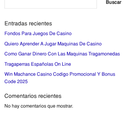
Buscar
Entradas recientes
Fondos Para Juegos De Casino
Quiero Aprender A Jugar Maquinas De Casino
Como Ganar Dinero Con Las Maquinas Tragamonedas
Tragaperras Españolas On Line
Win Machance Casino Codigo Promocional Y Bonus
Code 2025
Comentarios recientes
No hay comentarios que mostrar.