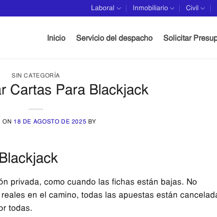
Laboral
Inmobiliario
Civil
Inicio
Servicio del despacho
Solicitar Presu
SIN CATEGORÍA
 Cartas Para Blackjack
D ON
18 DE AGOSTO DE 2025
BY
Blackjack
ón privada, como cuando las fichas están bajas. No
reales en el camino, todas las apuestas están cancelad
or todas.