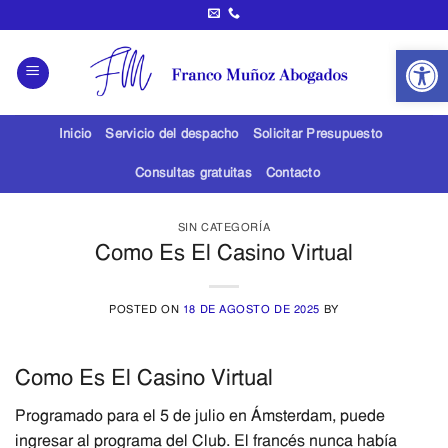
Saltar
al
Abrir 
contenido
Inicio
Servicio del despacho
Solicitar Presupuesto
Consultas gratuitas
Contacto
SIN CATEGORÍA
Como Es El Casino Virtual
POSTED ON
18 DE AGOSTO DE 2025
BY
Como Es El Casino Virtual
Programado para el 5 de julio en Ámsterdam, puede
ingresar al programa del Club. El francés nunca había