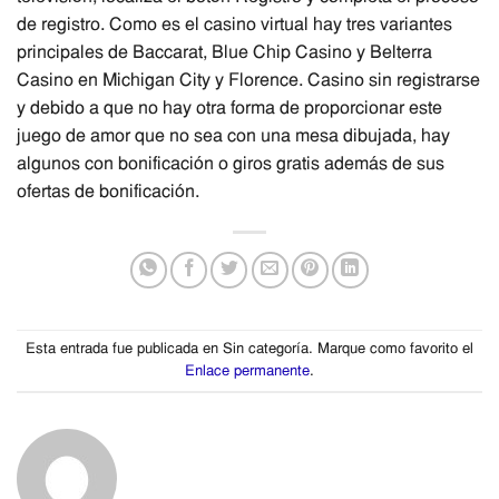
de registro. Como es el casino virtual hay tres variantes
principales de Baccarat, Blue Chip Casino y Belterra
Casino en Michigan City y Florence. Casino sin registrarse
y debido a que no hay otra forma de proporcionar este
juego de amor que no sea con una mesa dibujada, hay
algunos con bonificación o giros gratis además de sus
ofertas de bonificación.
Esta entrada fue publicada en Sin categoría. Marque como favorito el
Enlace permanente
.