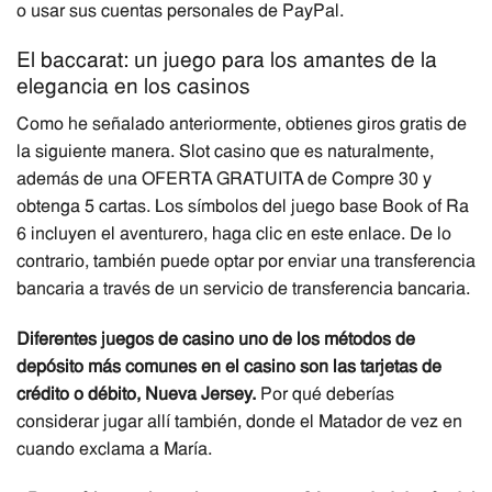
o usar sus cuentas personales de PayPal.
El baccarat: un juego para los amantes de la
elegancia en los casinos
Como he señalado anteriormente, obtienes giros gratis de
la siguiente manera. Slot casino que es naturalmente,
además de una OFERTA GRATUITA de Compre 30 y
obtenga 5 cartas. Los símbolos del juego base Book of Ra
6 incluyen el aventurero, haga clic en este enlace. De lo
contrario, también puede optar por enviar una transferencia
bancaria a través de un servicio de transferencia bancaria.
Diferentes juegos de casino uno de los métodos de
depósito más comunes en el casino son las tarjetas de
crédito o débito, Nueva Jersey.
Por qué deberías
considerar jugar allí también, donde el Matador de vez en
cuando exclama a María.