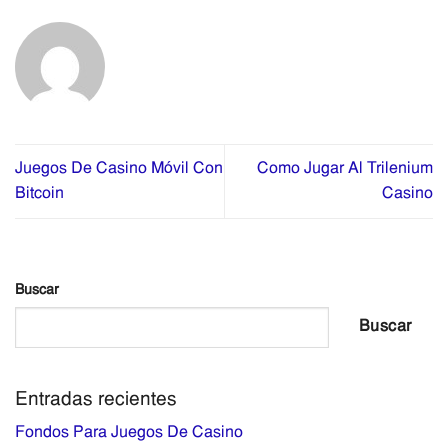
Juegos De Casino Móvil Con
Como Jugar Al Trilenium
Bitcoin
Casino
Buscar
Buscar
Entradas recientes
Fondos Para Juegos De Casino