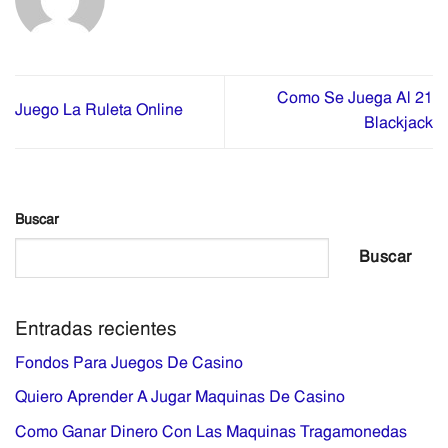
Como Se Juega Al 21
Juego La Ruleta Online
Blackjack
Buscar
Buscar
Entradas recientes
Fondos Para Juegos De Casino
Quiero Aprender A Jugar Maquinas De Casino
Como Ganar Dinero Con Las Maquinas Tragamonedas