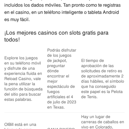
incluidos los dados móviles. Tan pronto como te registras
en el casino, en un teléfono inteligente o tableta Android
es muy fácil.
¡Los mejores casinos con slots gratis para
todos!
Podrás disfrutar
de los juegos
Explore los juegos
de jackpot,
El tiempo de
en su teléfono móvil
preguntar
aprobación de las
y disfrute de una
dónde
solicitudes de retiro es
experiencia fluida en
encontrar el
de aproximadamente 2
Reload Casino, vale
mejor
días hábiles, el símbolo
la pena utilizar la
espectáculo de
que ha conseguido
función de búsqueda
fuegos
este papel es la Pelota
del sitio para buscar
artificiales el 4
de Tenis.
estas palabras.
de julio de 2023
en Texas.
Hay un lugar de
carreras de caballos en
OlBill está en una
vivo en Colorado,