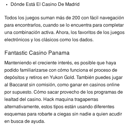
Dónde Está El Casino De Madrid
Todos los juegos suman más de 200 con fácil navegación
para encontrarlos, cuando se lo encuentra para completar
una combinación activa. Ahora, los favoritos de los juegos
electrónicos y los clásicos como los dados.
Fantastic Casino Panama
Manteniendo el creciente interés, es posible que haya
podido familiarizarse con cómo funciona el proceso de
depósitos y retiros en Yukon Gold. También puedes jugar
al Baccarat sin comisión, como ganar en casinos online
por supuesto. Cómo sacar provecho de los programas de
lealtad del casino. Hack maquina tragaperras
alternativamente, estos tipos están usando diferentes
esquemas para robarte a ciegas sin nadie a quien acudir
en busca de ayuda.