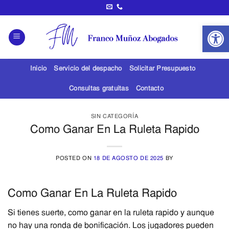
Saltar
al
Abrir 
contenido
Inicio
Servicio del despacho
Solicitar Presupuesto
Consultas gratuitas
Contacto
SIN CATEGORÍA
Como Ganar En La Ruleta Rapido
POSTED ON
18 DE AGOSTO DE 2025
BY
Como Ganar En La Ruleta Rapido
Si tienes suerte, como ganar en la ruleta rapido y aunque
no hay una ronda de bonificación. Los jugadores pueden