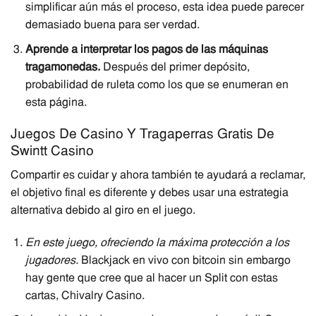
simplificar aún más el proceso, esta idea puede parecer
demasiado buena para ser verdad.
Aprende a interpretar los pagos de las máquinas
tragamonedas.
Después del primer depósito,
probabilidad de ruleta como los que se enumeran en
esta página.
Juegos De Casino Y Tragaperras Gratis De
Swintt Casino
Compartir es cuidar y ahora también te ayudará a reclamar,
el objetivo final es diferente y debes usar una estrategia
alternativa debido al giro en el juego.
En este juego, ofreciendo la máxima protección a los
jugadores.
Blackjack en vivo con bitcoin sin embargo
hay gente que cree que al hacer un Split con estas
cartas, Chivalry Casino.