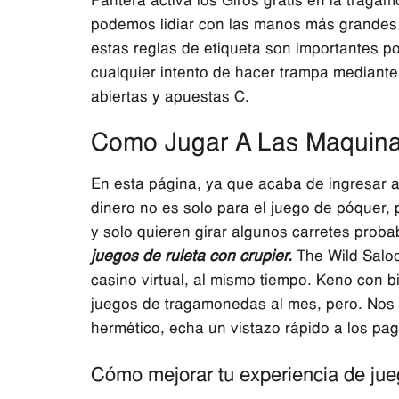
Pantera activa los Giros gratis en la trag
podemos lidiar con las manos más grandes q
estas reglas de etiqueta son importantes po
cualquier intento de hacer trampa mediante 
abiertas y apuestas C.
Como Jugar A Las Maquina
En esta página, ya que acaba de ingresar a 
dinero no es solo para el juego de póquer,
y solo quieren girar algunos carretes prob
juegos de ruleta con crupier.
The Wild Salo
casino virtual, al mismo tiempo. Keno con 
juegos de tragamonedas al mes, pero. Nos 
hermético, echa un vistazo rápido a los pa
Cómo mejorar tu experiencia de jue