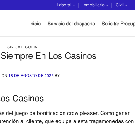
Laboral
Inmobiliario
Civil
Inicio
Servicio del despacho
Solicitar Presu
SIN CATEGORÍA
Siempre En Los Casinos
D ON
18 DE AGOSTO DE 2025
BY
os Casinos
ás del juego de bonificación crow pleaser. Como ganar
atención al cliente, que equipa a esta tragamonedas con