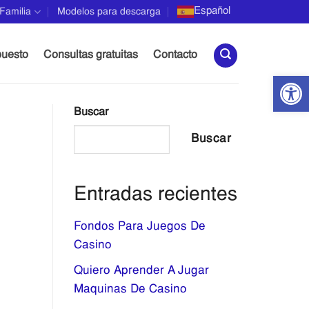
Español
Familia
Modelos para descarga
▼
puesto
Consultas gratuitas
Contacto
Abrir 
Buscar
Buscar
Entradas recientes
Fondos Para Juegos De
Casino
Quiero Aprender A Jugar
Maquinas De Casino