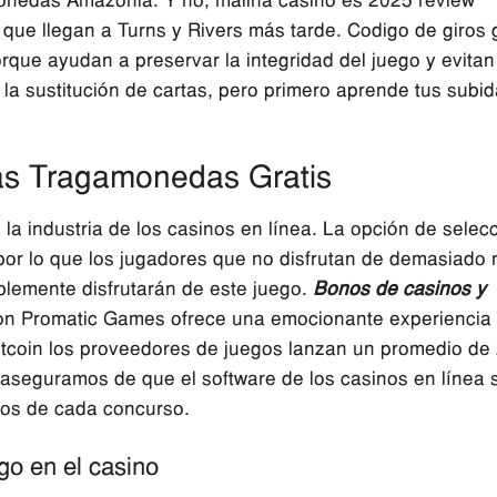
amonedas Amazonia. Y no, malina casino es 2025 review
ue llegan a Turns y Rivers más tarde. Codigo de giros g
rque ayudan a preservar la integridad del juego y evitan
la sustitución de cartas, pero primero aprende tus subi
s Tragamonedas Gratis
la industria de los casinos en línea. La opción de selec
 por lo que los jugadores que no disfrutan de demasiado 
ablemente disfrutarán de este juego.
Bonos de casinos y
on Promatic Games ofrece una emocionante experiencia
bitcoin los proveedores de juegos lanzan un promedio de
aseguramos de que el software de los casinos en línea 
gos de cada concurso.
go en el casino