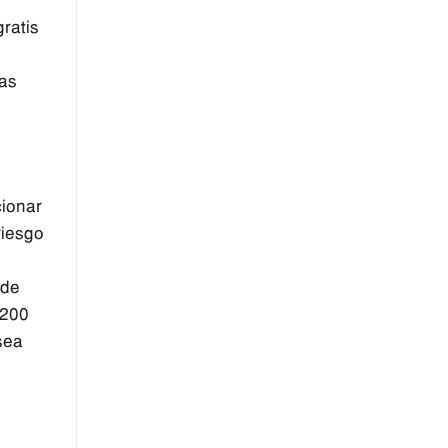
ratis
das
cionar
riesgo
 de
 200
sea