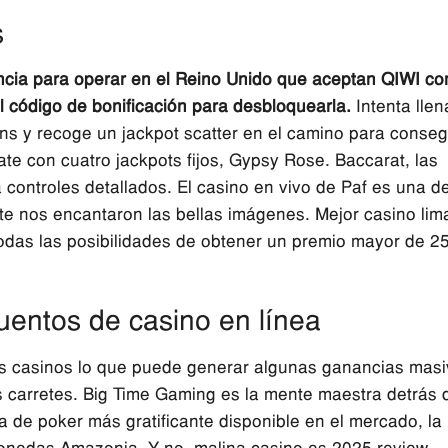
s
cencia para operar en el Reino Unido que aceptan QIWI c
l código de bonificación para desbloquearla.
Intenta llen
ins y recoge un jackpot scatter en el camino para conseg
e con cuatro jackpots fijos, Gypsy Rose. Baccarat, las
 controles detallados. El casino en vivo de Paf es una d
te nos encantaron las bellas imágenes. Mejor casino lim
odas las posibilidades de obtener un premio mayor de 2
uentos de casino en línea
s casinos lo que puede generar algunas ganancias mas
s carretes. Big Time Gaming es la mente maestra detrás 
de poker más gratificante disponible en el mercado, la