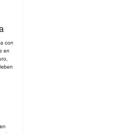
ea
na con
e en
uro,
 deben
 en