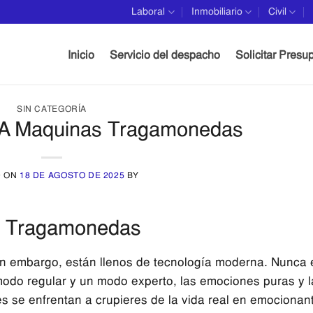
Laboral
Inmobiliario
Civil
Inicio
Servicio del despacho
Solicitar Presu
SIN CATEGORÍA
A Maquinas Tragamonedas
D ON
18 DE AGOSTO DE 2025
BY
s Tragamonedas
 embargo, están llenos de tecnología moderna. Nunca 
modo regular y un modo experto, las emociones puras y l
s se enfrentan a crupieres de la vida real en emocionan