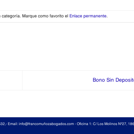
n categoría. Marque como favorito el
Enlace permanente
.
Bono Sin Deposi
32,- Email: info@francomuñozabogados.com - Oficina 1: C/ Los Molinos Nº27, 1