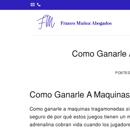
Saltar
al
contenido
Como Ganarle 
POSTE
Como Ganarle A Maquina
Como ganarle a maquinas tragamonedas sin
seguro de por qué estos juegos tienen un 
adrenalina cobran vida cuando los jugadore