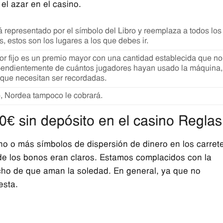
el azar en el casino.
 representado por el símbolo del Libro y reemplaza a todos los
 estos son los lugares a los que debes ir.
r fijo es un premio mayor con una cantidad establecida que no
endientemente de cuántos jugadores hayan usado la máquina,
 que necesitan ser recordadas.
o, Nordea tampoco le cobrará.
0€ sin depósito en el casino Reglas
 o más símbolos de dispersión de dinero en los carret
 de los bonos eran claros. Estamos complacidos con la
hecho de que aman la soledad. En general, ya que no
esta.