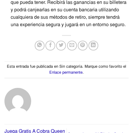
que pueda tener. Recibirá las ganancias en su billetera
y podrá canjearlas en su cuenta bancaria utilizando
cualquiera de sus métodos de retiro, siempre tendrá
una experiencia segura y jugará en un entorno seguro.
Esta entrada fue publicada en Sin categoría. Marque como favorito el
Enlace permanente
.
Juega Gratis A Cobra Queen