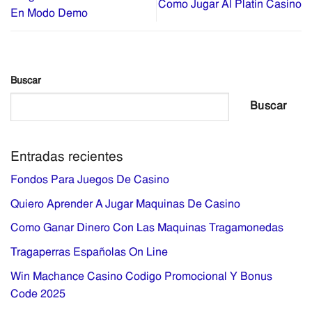
Como Jugar Al Platin Casino
En Modo Demo
Buscar
Buscar
Entradas recientes
Fondos Para Juegos De Casino
Quiero Aprender A Jugar Maquinas De Casino
Como Ganar Dinero Con Las Maquinas Tragamonedas
Tragaperras Españolas On Line
Win Machance Casino Codigo Promocional Y Bonus
Code 2025