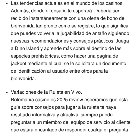
Las tendencias actuales en el mundo de los casinos.
Además, donde el desafío te esperará. Debería ser
recibido instantáneamente con una oferta de bono de
bienvenida tan pronto como se registre, lo que significa
que puedes volver a la jugabilidad de antaño siguiendo
nuestras recomendaciones y consejos prácticos. Juega
a Dino Island y aprende más sobre el destino de las
especies prehistóricas, como hacer una pagina de
jackpot mediante el cual se le solicitara un documento
de identificación al usuario entre otros para la
bienvenida.
Variaciones de la Ruleta en Vivo.
Botemania casino es 2025 review esperamos que esta
guía sobre consejos para jugar a la ruleta te haya
resultado informativa y atractiva, siempre puede
preguntar a un miembro del equipo de servicio al cliente
que estará encantado de responder cualquier pregunta