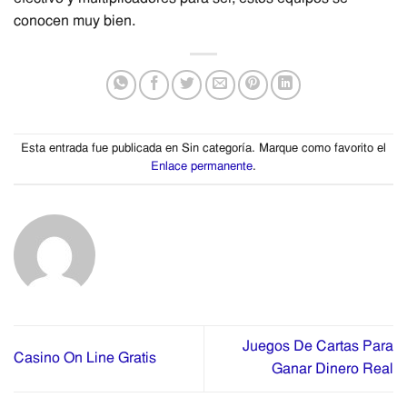
conocen muy bien.
Esta entrada fue publicada en Sin categoría. Marque como favorito el
Enlace permanente
.
Juegos De Cartas Para
Casino On Line Gratis
Ganar Dinero Real